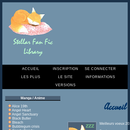
ACCUEIL
INSCRIPTION
SE CONNECTER
LES PLUS
LE SITE
INFORMATIONS
VERSIONS
Manga / Anime
Accueil
Alice 19th
Angel Heart
Angel Sanctuary
Black Butler
Bleach
Meilleurs voeux 2
Bubblegum crisis