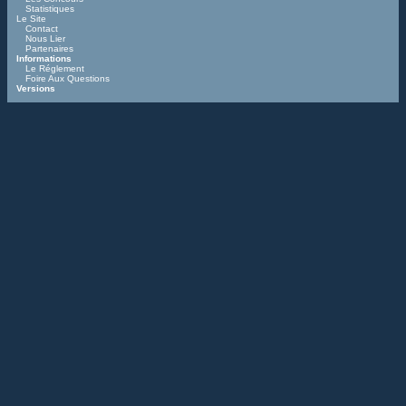
Statistiques
Le Site
Contact
Nous Lier
Partenaires
Informations
Le Réglement
Foire Aux Questions
Versions