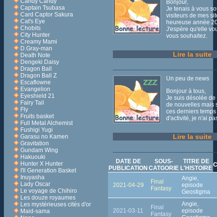
Candy Candy
Bonjour,
Captain Tsubasa
Je tenais à vous so
Card Captor Sakura
visiteurs de mes si
Cat's Eye
heureuse année 2
Chobits
J'espère qu'elle vo
City Hunter
vous souhaitez.
Creamy Mami
D.Gray-man
Lire la suite
Death Note
Dengeki Daisy
Dragon Ball
Dragon Ball Z
Un peu de news
Escaflowne
Evangelion
Bonjour à tous,
Eyeshield 21
Je suis désolée de
Fairy Tail
de nouvelles mais
Fly
ces derniers temps
Fruits basket
d'activité, je n'ai 
Full Metal Alchemist
Fushigi Yugi
Lire la suite
Garasu no Kamen
Gravitation
Gundam Wing
Hakuouki
DATE DE
SOUS-
TITRE DE
Hunter X Hunter
C
PUBLICATION
CATGORIE
L'HISTOIRE
I'll Generation Basket
Inuyasha
Angie,
Final
Lady Oscar
2021-04-29
episode
Fantasy
Le voyage de Chihiro
Geostigma
Les douze royaumes
Angie,
Les mystérieuses cités d'or
Final
2021-03-11
episode
Maid-sama
Fantasy