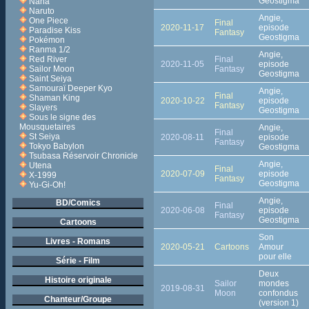
Geostigma
Nana
Naruto
Angie,
One Piece
Final
2020-11-17
episode
Paradise Kiss
Fantasy
Geostigma
Pokémon
Ranma 1/2
Angie,
Final
Red River
2020-11-05
episode
Fantasy
Sailor Moon
Geostigma
Saint Seiya
Samouraï Deeper Kyo
Angie,
Final
Shaman King
2020-10-22
episode
Fantasy
Slayers
Geostigma
Sous le signe des
Mousquetaires
Angie,
Final
St Seiya
2020-08-11
episode
Fantasy
Tokyo Babylon
Geostigma
Tsubasa Réservoir Chronicle
Angie,
Utena
Final
2020-07-09
episode
X-1999
Fantasy
Geostigma
Yu-Gi-Oh!
Angie,
BD/Comics
Final
2020-06-08
episode
Fantasy
Geostigma
Cartoons
Son
Livres - Romans
2020-05-21
Cartoons
Amour
pour elle
Série - Film
Deux
Histoire originale
Sailor
mondes
2019-08-31
Moon
confondus
Chanteur/Groupe
(version 1)