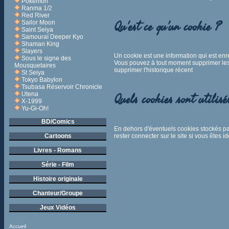
Pokémon
Ranma 1/2
Red River
Qu'est ce qu'un cookie ?
Sailor Moon
Saint Seiya
Samouraï Deeper Kyo
Shaman King
Slayers
Un cookie est une information qui est enr
Sous le signe des
Vous pouvez à tout moment supprimer les c
Mousquetaires
supprimer l'historique récent
St Seiya
Tokyo Babylon
Tsubasa Réservoir Chronicle
Utena
Quels cookies sont utilisé
X-1999
Yu-Gi-Oh!
BD/Comics
En dehors d'éventuels cookies stockés pa
rester connecter sur le site si vous êtes i
Cartoons
Livres - Romans
Série - Film
Histoire originale
Chanteur/Groupe
Jeux Vidéos
Accueil