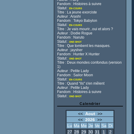
Fandom : Histoires à suivre
Statut :
EN-COURS
Titre : La jeune exorciste
Auteur : Arashi
Fandom : Tokyo Babylon
Statut :
EN-COURS
Titre : Je vais mourir...oui et alors ?
Auteur : Dodie Rogue
Fandom : Naruto
Statut :
ONE-SHOT
Titre : Que tombent les masques.
Auteur : jaysher
Fandom : Hunter X Hunter
Statut :
ONE-SHOT
Titre : Deux mondes confondus (version
1)
Auteur : Petite Lady
Fandom : Sailor Moon
Statut :
EN-COURS
Titre : Quand "ils" s'en mêlent
Auteur : Petite Lady
Fandom : Histoires à suivre
Statut :
ONE-SHOT
Calendrier
<<
Aout
>>
<<
2026
>>
Lu
Ma
Me
Je
Ve
Sa
Di
27
28
29
30
31
1
2