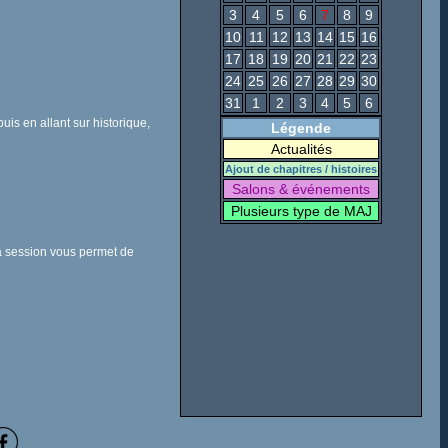
3
4
5
6
7
8
9
10
11
12
13
14
15
16
17
18
19
20
21
22
23
24
25
26
27
28
29
30
31
1
2
3
4
5
6
is en allant sur historique,
Légende
Actualités
Ajout de chapitres / histoires
Salons & événements
Plusieurs type de MAJ
la session vous permet de