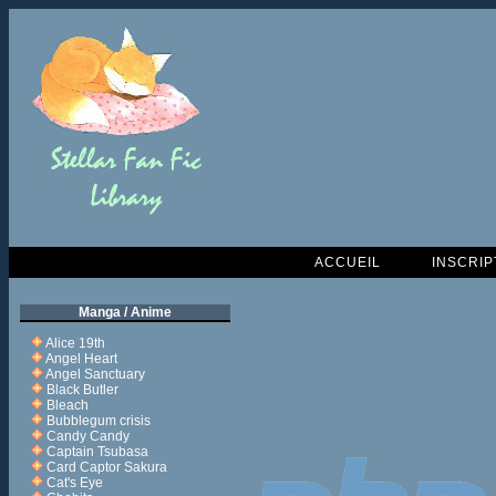
ACCUEIL
INSCRIP
Manga / Anime
Alice 19th
Angel Heart
Angel Sanctuary
Black Butler
Bleach
Bubblegum crisis
Candy Candy
Captain Tsubasa
Card Captor Sakura
Cat's Eye