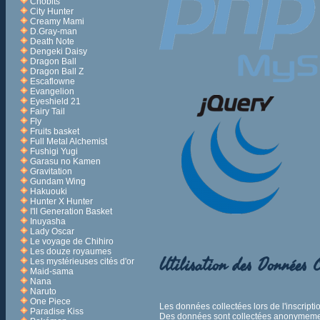
Chobits
City Hunter
Creamy Mami
D.Gray-man
Death Note
Dengeki Daisy
Dragon Ball
Dragon Ball Z
Escaflowne
Evangelion
Eyeshield 21
Fairy Tail
Fly
Fruits basket
Full Metal Alchemist
Fushigi Yugi
Garasu no Kamen
Gravitation
Gundam Wing
Hakuouki
Hunter X Hunter
I'll Generation Basket
Inuyasha
Lady Oscar
Le voyage de Chihiro
Les douze royaumes
Utilisation des Données C
Les mystérieuses cités d'or
Maid-sama
Nana
Naruto
One Piece
Les données collectées lors de l'inscripti
Paradise Kiss
Des données sont collectées anonymement 