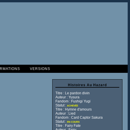
ORMATIONS
VERSIONS
Histoires Au Hazard
Titre : Le pardon divin
Auteur : Yusura
Fandom : Fushigi Yugi
Statut :
ACHEVÉE
Titre : Hymne d'amours
Auteur : Lied
Fandom : Card Captor Sakura
Statut :
EN-COURS
Titre : Fairy Fate
Auteur : Fairy