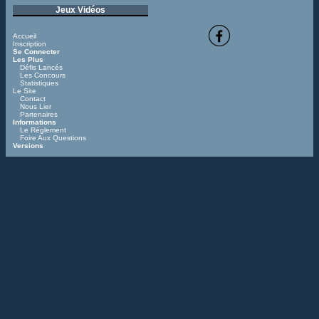
Jeux Vidéos
Accueil
Inscription
Se Connecter
Les Plus
Défis Lancés
Les Concours
Statistiques
Le Site
Contact
Nous Lier
Partenaires
Informations
Le Réglement
Foire Aux Questions
Versions