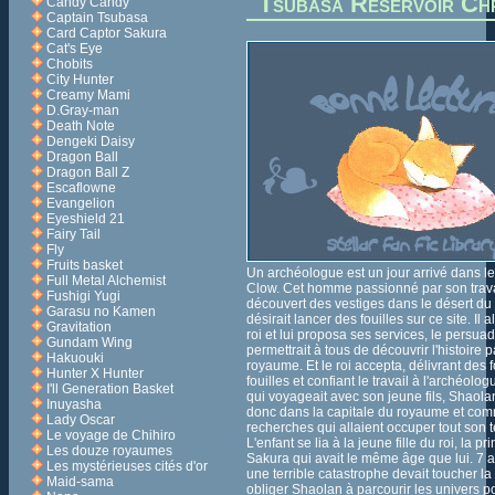
Tsubasa Réservoir Ch
Candy Candy
Captain Tsubasa
Card Captor Sakura
Cat's Eye
Chobits
City Hunter
Creamy Mami
D.Gray-man
Death Note
Dengeki Daisy
Dragon Ball
Dragon Ball Z
Escaflowne
Evangelion
Eyeshield 21
Fairy Tail
Fly
Fruits basket
Un archéologue est un jour arrivé dans 
Full Metal Alchemist
Clow. Cet homme passionné par son trava
Fushigi Yugi
découvert des vestiges dans le désert du
Garasu no Kamen
désirait lancer des fouilles sur ce site. Il a
Gravitation
roi et lui proposa ses services, le persua
Gundam Wing
permettrait à tous de découvrir l'histoire
Hakuouki
royaume. Et le roi accepta, délivrant des 
Hunter X Hunter
fouilles et confiant le travail à l'archéolog
I'll Generation Basket
qui voyageait avec son jeune fils, Shaolan,
Inuyasha
donc dans la capitale du royaume et co
Lady Oscar
recherches qui allaient occuper tout son 
Le voyage de Chihiro
L'enfant se lia à la jeune fille du roi, la p
Les douze royaumes
Sakura qui avait le même âge que lui. 7 a
Les mystérieuses cités d'or
une terrible catastrophe devait toucher la
Maid-sama
obliger Shaolan à parcourir les univers po