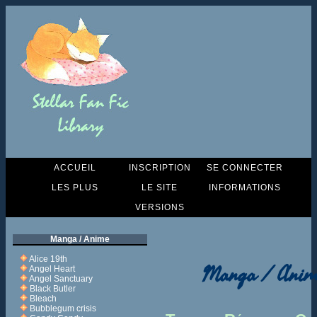
ACCUEIL
INSCRIPTION
SE CONNECTER
LES PLUS
LE SITE
INFORMATIONS
VERSIONS
Manga / Anime
Alice 19th
Manga / Anim
Angel Heart
Angel Sanctuary
Black Butler
Bleach
Bubblegum crisis