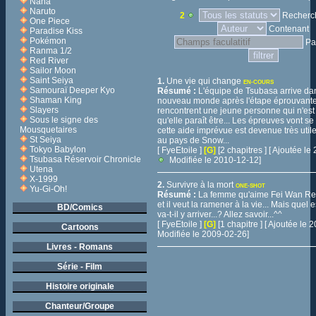
Nana
Naruto
2
Recherch
One Piece
Contenant
Paradise Kiss
Pokémon
Pa
Ranma 1/2
Red River
Sailor Moon
Saint Seiya
1.
Une vie qui change
EN-COURS
Samouraï Deeper Kyo
Résumé :
L'équipe de Tsubasa arrive da
Shaman King
nouveau monde après l'étape éprouvante 
Slayers
rencontrent une jeune personne qui n'est
Sous le signe des
qu'elle paraît être... Les épreuves vont s
Mousquetaires
cette aide imprévue est devenue très util
St Seiya
au pays de Snow...
Tokyo Babylon
[ FyeEtoile ]
[G]
[2 chapitres ] [ Ajoutée l
Tsubasa Réservoir Chronicle
Modifiée le 2010-12-12]
Utena
X-1999
2.
Survivre à la mort
ONE-SHOT
Yu-Gi-Oh!
Résumé :
La femme qu'aime Fei Wan Re
et il veut la ramener à la vie... Mais quel es
BD/Comics
va-t-il y arriver...? Allez savoir...^^
[ FyeEtoile ]
[G]
[1 chapitre ] [ Ajoutée le
Cartoons
Modifiée le 2009-02-26]
Livres - Romans
Série - Film
Histoire originale
Chanteur/Groupe