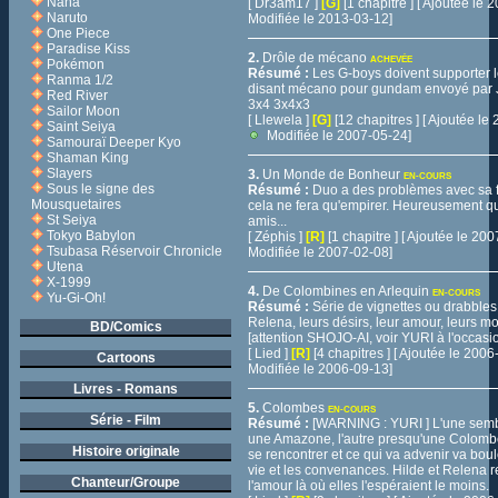
Nana
[ Dr3am17 ]
[G]
[1 chapitre ] [ Ajoutée le
Naruto
Modifiée le 2013-03-12]
One Piece
Paradise Kiss
2.
Drôle de mécano
ACHEVÉE
Pokémon
Résumé :
Les G-boys doivent supporter l
Ranma 1/2
disant mécano pour gundam envoyé par J
Red River
3x4 3x4x3
Sailor Moon
[ Llewela ]
[G]
[12 chapitres ] [ Ajoutée l
Saint Seiya
Modifiée le 2007-05-24]
Samouraï Deeper Kyo
Shaman King
Slayers
3.
Un Monde de Bonheur
EN-COURS
Sous le signe des
Résumé :
Duo a des problèmes avec sa fa
Mousquetaires
cela ne fera qu'empirer. Heureusement qu
St Seiya
amis...
Tokyo Babylon
[ Zéphis ]
[R]
[1 chapitre ] [ Ajoutée le 20
Tsubasa Réservoir Chronicle
Modifiée le 2007-02-08]
Utena
X-1999
4.
De Colombines en Arlequin
EN-COURS
Yu-Gi-Oh!
Résumé :
Série de vignettes ou drabbles 
Relena, leurs désirs, leur amour, leurs m
BD/Comics
[attention SHOJO-AI, voir YURI à l'occasi
[ Lied ]
[R]
[4 chapitres ] [ Ajoutée le 200
Cartoons
Modifiée le 2006-09-13]
Livres - Romans
5.
Colombes
EN-COURS
Série - Film
Résumé :
[WARNING : YURI ] L'une se
une Amazone, l'autre presqu'une Colombe
Histoire originale
se rencontrer et ce qui va advenir va boul
vie et les convenances. Hilde et Relena 
Chanteur/Groupe
l'amour là où elles l'espéraient le moins.