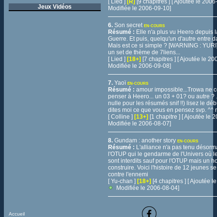
[ Lied ]
[R]
[9 chapitres ] [ Ajoutée le 200
Jeux Vidéos
Modifiée le 2006-09-10]
6.
Son secret
EN-COURS
Résumé :
Elle n'a plus vu Heero depuis la
Guerre. Et puis, quelqu'un d'autre entre d
Mais est ce si simple ? [WARNING : YURI] 
un set de thème de 7liens...
[ Lied ]
[18+]
[7 chapitres ] [ Ajoutée le 2
Modifiée le 2006-09-08]
7.
Yaoï
EN-COURS
Résumé :
amour impossible...Trowa ne 
penser à Heero... un 03 + 01? ou autre ? ..
nulle pour les résumés snif !!) lisez le déb
dites moi ce que vous en pensez svp. ^^ 
[ Colline ]
[13+]
[1 chapitre ] [ Ajoutée le
Modifiée le 2006-08-07]
8.
Gundam : another story
EN-COURS
Résumé :
L'alliance n'a pas tenu désorma
l'OTUP qui le gendarme de l'Univers où
sont interdits sauf pour l'OTUP mais un 
construire. Voici l'histoire de 12 jeunes se
contre l'ennemi
[ Yu-chan ]
[18+]
[4 chapitres ] [ Ajoutée 
Modifiée le 2006-08-04]
Accueil