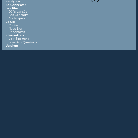
Inscription
Se Connecter
Les Plus
Défis Lancés
Les Concours
Statistiques
Le Site
Contact
Nous Lier
Partenaires
Informations
Le Réglement
Foire Aux Questions
Versions