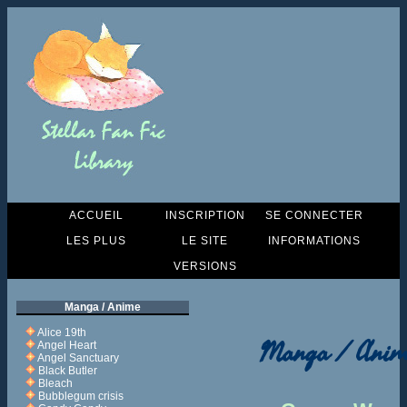
ACCUEIL
INSCRIPTION
SE CONNECTER
LES PLUS
LE SITE
INFORMATIONS
VERSIONS
Manga / Anime
Alice 19th
Manga / Anim
Angel Heart
Angel Sanctuary
Black Butler
Bleach
Bubblegum crisis