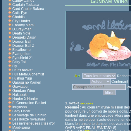
Gundam Wing
Candy Candy
Captain Tsubasa
Card Captor Sakura
Cat's Eye
Chobits
City Hunter
Creamy Mami
D.Gray-man
Death Note
Dengeki Daisy
Dragon Ball
Dragon Ball Z
Escaflowne
Evangelion
Eyeshield 21
Fairy Tail
Fly
Fruits basket
Full Metal Alchemist
8
Recherch
Fushigi Yugi
Contenant
Garasu no Kamen
Gravitation
Pa
Gundam Wing
Hakuouki
Hunter X Hunter
I'll Generation Basket
1.
Awake
EN-COURS
Inuyasha
Résumé :
Au courrant d'une mission des
Lady Oscar
pour détruire un convoi de mobils dolls, 
Le voyage de Chihiro
tombent dans une embuscade. Alors que 
Les douze royaumes
dans la mêlée pour s'auto-détruire, un ét
Les mystérieuses cités d'or
blanc le transporte dans un nouveau mo
Maid-sama
OVER AVEC FINAL FANTASY 8]