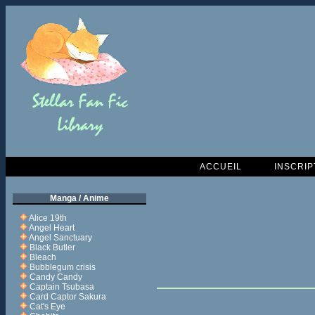
ACCUEIL
INSCRIP
Manga / Anime
Alice 19th
Angel Heart
Angel Sanctuary
Black Butler
Bleach
Bubblegum crisis
Candy Candy
Captain Tsubasa
Card Captor Sakura
Cat's Eye