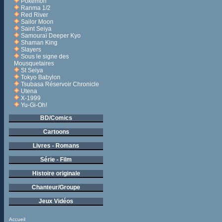
Pokémon
Ranma 1/2
Red River
Sailor Moon
Saint Seiya
Samouraï Deeper Kyo
Shaman King
Slayers
Sous le signe des
Mousquetaires
St Seiya
Tokyo Babylon
Tsubasa Réservoir Chronicle
Utena
X-1999
Yu-Gi-Oh!
BD/Comics
Cartoons
Livres - Romans
Série - Film
Histoire originale
Chanteur/Groupe
Jeux Vidéos
Accueil