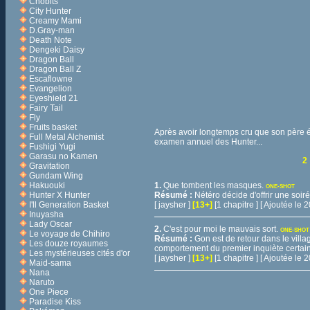
Chobits
City Hunter
Creamy Mami
D.Gray-man
Death Note
Dengeki Daisy
Dragon Ball
Dragon Ball Z
Escaflowne
Evangelion
Eyeshield 21
Fairy Tail
Fly
Fruits basket
Après avoir longtemps cru que son père éta
Full Metal Alchemist
examen annuel des Hunter...
Fushigi Yugi
Garasu no Kamen
2
Gravitation
Gundam Wing
Hakuouki
1.
Que tombent les masques.
ONE-SHOT
Hunter X Hunter
Résumé :
Nétéro décide d'offrir une soir
I'll Generation Basket
[ jaysher ]
[13+]
[1 chapitre ] [ Ajoutée le
Inuyasha
Lady Oscar
2.
C'est pour moi le mauvais sort.
ONE-SHOT
Le voyage de Chihiro
Résumé :
Gon est de retour dans le villa
Les douze royaumes
comportement du premier inquiète certain
Les mystérieuses cités d'or
[ jaysher ]
[13+]
[1 chapitre ] [ Ajoutée le
Maid-sama
Nana
Naruto
One Piece
Paradise Kiss