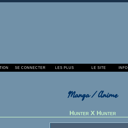
TION
SE CONNECTER
LES PLUS
LE SITE
INF
Manga / Anime
Hunter X Hunter