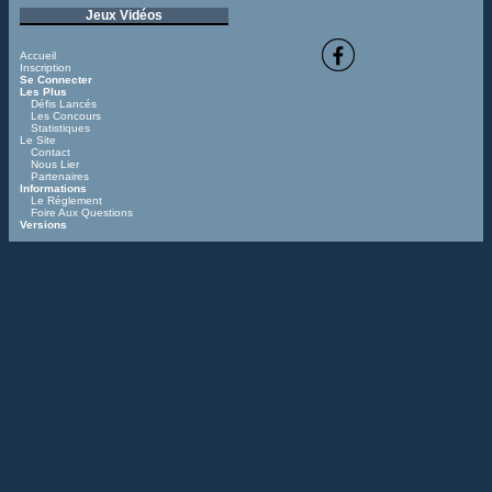
Jeux Vidéos
Accueil
Inscription
Se Connecter
Les Plus
Défis Lancés
Les Concours
Statistiques
Le Site
Contact
Nous Lier
Partenaires
Informations
Le Réglement
Foire Aux Questions
Versions