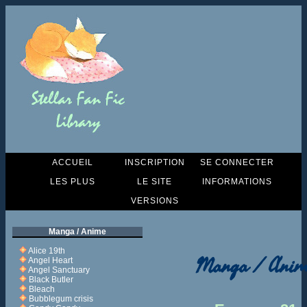
ACCUEIL
INSCRIPTION
SE CONNECTER
LES PLUS
LE SITE
INFORMATIONS
VERSIONS
Manga / Anime
Alice 19th
Manga / Anim
Angel Heart
Angel Sanctuary
Black Butler
Bleach
Bubblegum crisis