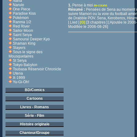
Nana
Naruto
1.
Pense à moi
EN-COURS
One Piece
Résumé :
Pensées de Sena au moment d
Paradise Kiss
suivre Mamori ou la voie du football amér
Pokémon
de Drabble POV. Sena, Keroberos, Hiruma
Ranma 1/2
[ Lied ]
[G]
[3 chapitres ] [ Ajoutée le 200
Red River
Modifiée le 2006-08-26]
Sailor Moon
Saint Seiya
Samouraï Deeper Kyo
Shaman King
Slayers
Sous le signe des
Mousquetaires
St Seiya
Tokyo Babylon
Tsubasa Réservoir Chronicle
Utena
X-1999
Yu-Gi-Oh!
BD/Comics
Cartoons
Livres - Romans
Série - Film
Histoire originale
Chanteur/Groupe