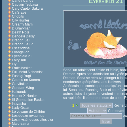
Eyeshield 21
Candy Candy
Captain Tsubasa
Card Captor Sakura
Cat's Eye
Chobits
City Hunter
Creamy Mami
D.Gray-man
Death Note
Dengeki Daisy
Dragon Ball
Dragon Ball Z
Escaflowne
Evangelion
Eyeshield 21
Fairy Tail
Fly
Fruits basket
Sena, un adolescent timide et faible, habit
Full Metal Alchemist
Deimon. Après son admission au Lycée p
Fushigi Yugi
Deimon, Sena se retrouve plonger à la su
Garasu no Kamen
nombreuses péripéties dans l'univers du 
Gravitation
Américain, un comble pour quelqu'un d'au
Gundam Wing
lui. Sena sera Running Back et pour évite
Hakuouki
autres clubs du lycée ne veulent le recrut
Hunter X Hunter
sa rapiditée, il portera un nom de code; E
I'll Generation Basket
Inuyasha
1
Recherch
Lady Oscar
Contenant
Le voyage de Chihiro
Les douze royaumes
Pa
Les mystérieuses cités d'or
Maid-sama