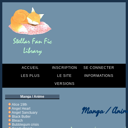
ACCUEIL
INSCRIPTION
SE CONNECTER
LES PLUS
LE SITE
INFORMATIONS
VERSIONS
Manga / Anime
Alice 19th
Manga / Anim
Angel Heart
Angel Sanctuary
Black Butler
Bleach
Bubblegum crisis