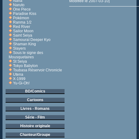
Nana
Modifiée le 2007-03-10]
Naruto
One Piece
Paradise Kiss
Pokémon
Ranma 1/2
Red River
Sailor Moon
Saint Seiya
Samouraï Deeper Kyo
Shaman King
Slayers
Sous le signe des
Mousquetaires
St Seiya
Tokyo Babylon
Tsubasa Réservoir Chronicle
Utena
X-1999
Yu-Gi-Oh!
BD/Comics
Cartoons
Livres - Romans
Série - Film
Histoire originale
Chanteur/Groupe