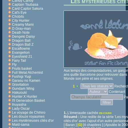
Les mystérieuses cité
Candy Candy
Captain Tsubasa
Card Captor Sakura
Cat's Eye
Chobits
City Hunter
Creamy Mami
D.Gray-man
Death Note
Dengeki Daisy
Dragon Ball
Dragon Ball Z
Escaflowne
Evangelion
Eyeshield 21
Fairy Tail
Fly
Fruits basket
Aux temps des conquistadores, un garço
Full Metal Alchemist
ans quitte Barcelone pour retrouver dan
Fushigi Yugi
Monde son père et ses origines.
Garasu no Kamen
Gravitation
1
Recherch
Gundam Wing
Contenant
Hakuouki
Hunter X Hunter
Pa
I'll Generation Basket
Inuyasha
Lady Oscar
Le voyage de Chihiro
1.
L'émeraude cachée
EN-COURS
Les douze royaumes
Résumé :
Une redite de la série 'Les my
Les mystérieuses cités d'or
cités d'or' avec l'ajout d'un autre personn
Maid-sama
[ Baran ]
[G]
[4 chapitres ] [ Ajoutée le 2