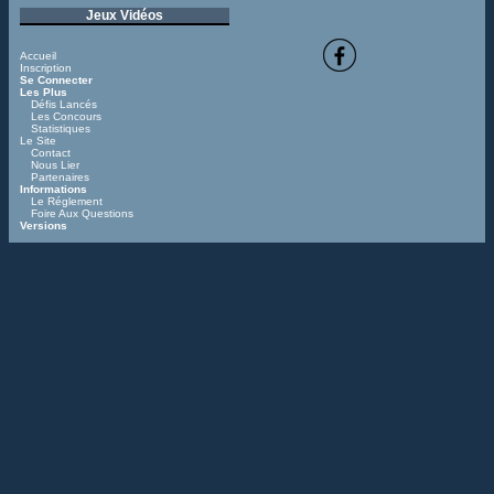
Jeux Vidéos
Accueil
Inscription
Se Connecter
Les Plus
Défis Lancés
Les Concours
Statistiques
Le Site
Contact
Nous Lier
Partenaires
Informations
Le Réglement
Foire Aux Questions
Versions