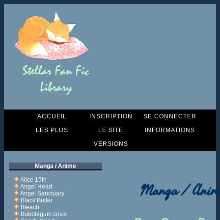
ACCUEIL
INSCRIPTION
SE CONNECTER
LES PLUS
LE SITE
INFORMATIONS
VERSIONS
Manga / Anime
Alice 19th
Manga / Anim
Angel Heart
Angel Sanctuary
Black Butler
Bleach
Bubblegum crisis