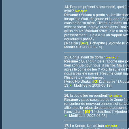
14.
Pour un présent si tourmenté, quel futu
avoir?
ONE-SHOT
Résumé :
Sakura a perdu sa famille dan
lorsqu'elle était très jeune et fut adoptée
cousine de sa mère. Elle étudie dans un 
avec sa soeur Tomoyo et ses amis Ériol et
qu'un nouvel étudiant arrive, elle a un m
pressentiment... Cela a-t-il un rapport av
douloureux passé?
[ Naellya ]
[AP]
[1 chapitre ] [ Ajoutée le
Modifiée le 2008-08-14]
15.
Conte avant de dormir
ONE-SHOT
Résumé :
Quand un père raconte une joli
bien connue pour nous, à sa fille. Mais qu’
après le conte de fée ? Voici la suite de l’
nous a pas été narrée. Résumé court mai
l’histoire par vous-même.
[ Virgo No Shaka ]
[G]
[1 chapitre ] [ Ajou
13
Modifiée le 2008-05-13]
16.
la petite fée en pendentif
EN-COURS
Résumé :
ça se passe après le 2ème fil
rencontrer de nouveau ennemis et surto
allié. plus le retour de certaine personne
[ amy_chan ]
[G]
[14 chapitres ] [ Ajoutée
Modifiée le 2007-06-28]
17.
Le Kendo, l'art de tuer
ONE-SHOT