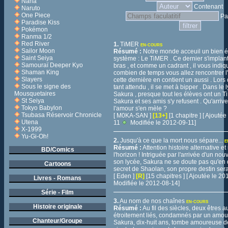
Nana
Contenant
Naruto
One Piece
Pa
Paradise Kiss
Pokémon
Ranma 1/2
Red River
1.
TiMER
EN-COURS
Sailor Moon
Résumé :
Notre monde acceuil un bien é
Saint Seiya
système : Le TiMER . Ce dernier s'implan
Samouraï Deeper Kyo
bras , et comme un cadrant , il vous indi
Shaman King
combien de temps vous allez rencontrer l
Slayers
cette dernière en contient un aussi . Lor
Sous le signe des
tant attendu , il se met à bipper . Dans le 
Mousquetaires
Sakura , presque tout les élèves ont un 
St Seiya
Sakura et ses amis s'y refusent . Qu'arrive
Tokyo Babylon
l'amour s'en mèle ?
Tsubasa Réservoir Chronicle
[ M0KA-SAN ]
[13+]
[1 chapitre ] [ Ajouté
Utena
11
Modifiée le 2012-09-11]
X-1999
Yu-Gi-Oh!
2.
Jusqu'à ce que la mort nous sépare...
E
Résumé :
Attention histoire alternative e
BD/Comics
l'horizon ! Intriguée par l'arrivée d'un no
son lycée, Sakura ne se doute pas qu'en 
Cartoons
secret de Shaolan, son propre destin sera 
[ Eden ]
[R]
[15 chapitres ] [ Ajoutée le 2
Livres - Romans
Modifiée le 2012-08-14]
Série - Film
3.
Au nom de nos chaînes
EN-COURS
Histoire originale
Résumé :
Au fil des siècles, deux êtres a
étroitement liés, condamnés par un amour
Chanteur/Groupe
Sakura, dix-huit ans, tombe amoureuse de