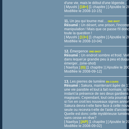
d'une vie, mais le début d'une légende...
[ Myushi ]
[18+]
[1 chapitre ] [ Ajoutée le
Modifiée le 2008-10-15]
11.
Un jeu qui tourne mal…
ONE-SHOT
Résumé :
Un désert, une prison, l'incomp
manipulation ! Mais que ce passe t'il donc 
toute la question !
[ Myushi ]
[13+]
[1 chapitre ] [ Ajoutée le
Modifiée le 2008-10-04]
12.
Émergence
ONE-SHOT
Résumé :
Un endroit sombre et froid. Voil
dans lequel je grandie peu à peu et duque
émerger...(one-shot)
[ Naellya ]
[G]
[1 chapitre ] [ Ajoutée le 2
Modifiée le 2008-09-12]
13.
Les pierres de lumière
EN-COURS
Résumé :
Sakura, maintenant âgée de 1
une vie paisible et tout à fait normale, si l
instant la présence de ses deux gardiens 
magiques. Cependant, tout cela pourrait 
si l'on en croit les nouveaux signes annon
Sakura devra-t-elle faire face à cette no
seule ou recevra-t-elle de l'aide d'anciens
Quelle est donc cette mystérieuse lumière 
sans cesse en rêve?
[ Naellya ]
[AP]
[1 chapitre ] [ Ajoutée le
Modifiée le 2008-09-02]