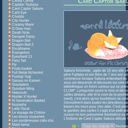
Card Captor Sak
Candy Candy
Captain Tsubasa
Card Captor Sakura
Cat's Eye
Chobits
City Hunter
Creamy Mami
D.Gray-man
Death Note
Dengeki Daisy
Dragon Ball
Dragon Ball Z
Escaflowne
Evangelion
Eyeshield 21
Fairy Tail
Fly
Fruits basket
Sakura Kinomoto , agée de 10 ans elle vi
Full Metal Alchemist
père Fujitaka et son frère de 7 ans son ai
Fushigi Yugi
commence lorsque Sakura entendant du b
Garasu no Kamen
sous sol descends et découvre sur une é
Gravitation
bibliothèque un livres curieux qui se p
Gundam Wing
CLOW". Lorsqu'elle ouvre le livre et déc
Hakuouki
cartes dedans, elle lit le nom de la premi
Hunter X Hunter
(vent), c'est alors qu'un tourbillons se créa
I'll Generation Basket
s'envolèrent dans toutes les directions p
Inuyasha
travers les murs pour s'en aller. C'est alo
Lady Oscar
le gardien des cartes il s'agit d'un petit an
Le voyage de Chihiro
ourson mi lion prénommé Kérébéros ou 
Les douze royaumes
L'histoire de Card Captor Sakura débute !
Les mystérieuses cités d'or
Maid-sama
32
Recherch