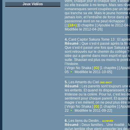
vient, chaque jour et chaque soir, s'assoir
Jeux Vidéos
où elle travaille à mi-temps. Mais ses rêv
romanesques seront coupées par un brut
qui tranche sa vie. Mais le jeune homme e
jamais loin, et l'entraîne de force dans un
passionnel dont on ne peut réchapper.
[ ]
[18+]
[0 chapitre ] [ Ajoutée le 2012-04
Modifiée le 2012-04-26]
4.
Card Captor Sakura Tome 13 : Et après
Résumé :
Que s’est-il passé après la fin
Que s’est-il passé une fois que Sakura e
sont retrouvés sur le chemin du collège ?
idée qui a germé dans mon esprit et qui r
suite. Shaolan est plus ou moins le point 
l’histoire.
[ Virgo No Shaka ]
[G]
[1 chapitre ] [ Ajou
05
Modifiée le 2011-10-05]
5.
Les Amants du Ciel
ONE-SHOT
Résumé :
Les parents sont toujours une
les enfants. Et quand ils disparaissent, il 
tristesse ou la colère. Pour lui, c’est les d
sentiment pour chaque parent. Et quand l
magie s’en mêlent, on ne peut plus être sû
[ Virgo No Shaka ]
[G]
[1 chapitre ] [ Ajou
22
Modifiée le 2011-09-22]
6.
Les liens du Destin...
ACHEVÉE
Résumé :
Deux familles... Une rivalité... 
qu'un terrible rêve vient emporter les deux