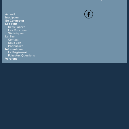
Accueil
Inscription
Se Connecter
Les Plus
Défis Lancés
Les Concours
Statistiques
Le Site
Contact
Nous Lier
Partenaires
Informations
Le Réglement
Foire Aux Questions
Versions