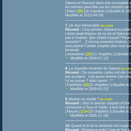
Sakura et Shaoran dans une incroyable a
les mènera peut-être sur les chemins de l
[ Eden ]
[R]
[16 chapitres ] [ Ajoutée le 2
Modifiée le 2010-04-24]
7.
Un duo mémorable
EN-COURS
Résumé :
Cinq années s'étaient écoulée
Lionel avait disparu de sa vie et Sakura 
pas à l'oublier. Que s'était-il passé? Pou
nouvelle?.....C'est ma première histoire, j
vous plaira! Certain chapitre plus cour que
terminée
[ rosealpine ]
[G]
[11 chapitres ] [ Ajoutée
Modifiée le 2009-07-12]
8.
La nouvelle ennemie de Sakura
EN-COU
Résumé :
De nouvelles cartes ont été cr
par accident... Une jeune femme s'en emp
t-il se passer ? allez savoir...^^
[ FyeEtoile ]
[G]
[2 chapitres ] [ Ajoutée l
Modifiée le 2009-03-22]
9.
Illusion ou réalité ?
EN-COURS
Résumé :
Voici le dernier chapitre d'Une 
consacrée à Toya et Yukito, à leur lien si p
[ Myushi ]
[13+]
[5 chapitres ] [ Ajoutée l
Modifiée le 2008-12-18]
10.
Quand le fil de la destinée est coupé
Résumé :
Romance entre Clow et Yuë qui