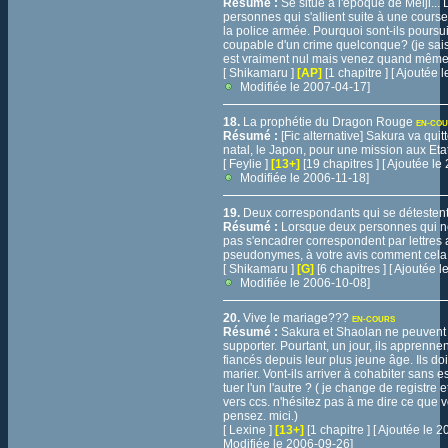
Résumé :
Se situe à l'époque de Meiji...
personnes qui s'allient suite à une cours
la police armée. Pourquoi sont-ils poursui
coupable d'un crime quelconque? (je sai
est vraiment nul mais venez quand même 
[ Shikamaru ]
[AP]
[1 chapitre ] [ Ajoutée
Modifiée le 2007-04-17]
18.
La prophétie du Dragon Rouge
EN-CO
Résumé :
[Fic alternative] Sakura va quit
natal, le Japon, pour une mission aux Eta
[ Feylie ]
[13+]
[19 chapitres ] [ Ajoutée l
Modifiée le 2006-11-18]
19.
Deux correspondants qui se détesten
Résumé :
Lorsque deux personnes qui n
pas s'encadrer correspondent par lettres
pseudonymes, à votre avis comment cela fi
[ Shikamaru ]
[G]
[6 chapitres ] [ Ajoutée 
Modifiée le 2006-10-08]
20.
Vive le mariage???
EN-COURS
Résumé :
Sakura et Shaolan ne peuvent
supporter. Pourtant, un jour, ils apprennen
fiancés depuis leur plus jeune âge. Ils do
marier. Vont-ils arriver à cohabiter sans 
tuer l'un l'autre ? ( je change de registre 
vers ccs. n'hésitez pas à me dire ce que 
pensez. mici.)
[ Lexine ]
[13+]
[1 chapitre ] [ Ajoutée le
Modifiée le 2006-09-26]