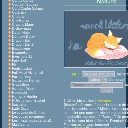
Naruto
Candy Candy
Captain Tsubasa
Card Captor Sakura
Cat's Eye
Chobits
City Hunter
Creamy Mami
D.Gray-man
Death Note
Dengeki Daisy
Dragon Ball
Dragon Ball Z
Escaflowne
Evangelion
Eyeshield 21
Fairy Tail
Fly
Fruits basket
Full Metal Alchemist
54
Recherch
Fushigi Yugi
Contenant
Garasu no Kamen
Gravitation
Pa
Gundam Wing
Hakuouki
Hunter X Hunter
I'll Generation Basket
1.
Wake Me Up Inside
EN-COURS
Inuyasha
Résumé :
Si vous détenez la chance de 
Lady Oscar
futur, la saisiriez-vous? Même si cela su
Le voyage de Chihiro
maquiller une nouvelle vie pour vous-mê
Les douze royaumes
la globalité d'un secret? "Sensei?" Je pr
Les mystérieuses cités d'or
cette fois sera bien différente. Éventuel K
Maid-sama
FemNaruto, voyage temporel.