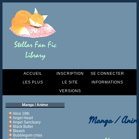
ACCUEIL
INSCRIPTION
SE CONNECTER
LES PLUS
LE SITE
INFORMATIONS
VERSIONS
Manga / Anime
Alice 19th
Manga / Anim
Angel Heart
Angel Sanctuary
Black Butler
Bleach
Bubblegum crisis