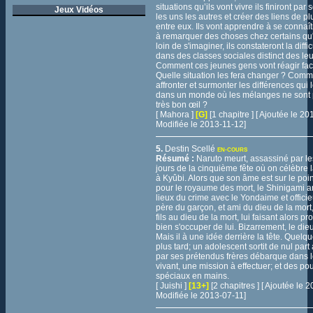
situations qu’ils vont vivre ils finiront par
Jeux Vidéos
les uns les autres et créer des liens de pl
entre eux. Ils vont apprendre à se connaître
à remarquer des choses chez certains qu'i
loin de s'imaginer, ils constateront la diffi
dans des classes sociales distinct des le
Comment ces jeunes gens vont réagir face
Quelle situation les fera changer ? Comme
affronter et surmonter les différences qui 
dans un monde où les mélanges ne sont 
très bon œil ?
[ Mahora ]
[G]
[1 chapitre ] [ Ajoutée le 2
Modifiée le 2013-11-12]
5.
Destin Scellé
EN-COURS
Résumé :
Naruto meurt, assassiné par les
jours de la cinquième fête où on célèbre l
à Kyûbi. Alors que son âme est sur le poin
pour le royaume des mort, le Shinigami ar
lieux du crime avec le Yondaime et offici
père du garçon, et ami du dieu de la mort, 
fils au dieu de la mort, lui faisant alors p
bien s'occuper de lui. Bizarrement, le die
Mais il à une idée derrière la tête. Quel
plus tard; un adolescent sortit de nul pa
par ses prétendus frères débarque dans
vivant, une mission à effectuer; et des po
spéciaux en mains.
[ Juishi ]
[13+]
[2 chapitres ] [ Ajoutée le
Modifiée le 2013-07-11]