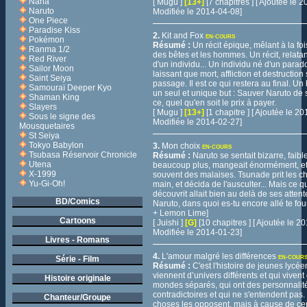
Nana
[ Mugu ]
[13+]
[7 chapitres ] [ Ajoutée le
Naruto
Modifiée le 2014-04-08]
One Piece
Paradise Kiss
2.
Kit and Fox
EN-COURS
Pokémon
Résumé :
Un récit épique, mêlant à la foi
Ranma 1/2
des bêtes et les hommes. Un récit, relatant
Red River
d'un individu... Un individu né d'un parad
Sailor Moon
laissant que mort, affliction et destruction
Saint Seiya
passage. Il est ce qui restera au final. U
Samouraï Deeper Kyo
un seul et unique but : Sauver Naruto de 
Shaman King
ce, quel qu'en soit le prix à payer.
Slayers
[ Mugu ]
[13+]
[1 chapitre ] [ Ajoutée le 
Sous le signe des
Modifiée le 2014-02-27]
Mousquetaires
St Seiya
Tokyo Babylon
3.
Mon choix
EN-COURS
Tsubasa Réservoir Chronicle
Résumé :
Naruto se sentait bizarre, faible
Utena
beaucoup plus, mangeait énormément, et 
X-1999
souvent des malaises. Tsunade prit les c
Yu-Gi-Oh!
main, et décida de l'ausculter... Mais ce qu
découvrit allait bien au delà de ses attent
BD/Comics
Naruto, dans quoi es-tu encore allé te fo
+ Lemon Lime]
Cartoons
[ Juishi ]
[G]
[10 chapitres ] [ Ajoutée le 
Modifiée le 2014-01-23]
Livres - Romans
4.
L'amour malgré les différences
Série - Film
EN-COUR
Résumé :
C'est l'histoire de jeunes lycée
viennent d’univers différents et qui viven
Histoire originale
mondes séparés, qui ont des personnalit
contradictoires et qui ne s'entendent pa
Chanteur/Groupe
choses les opposent, mais à cause de ce