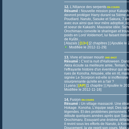
12.
L'Alliance des serpents
EN-COURS
Résumé :
Nouvelle mission pour Kakashi 
devront protéger Harry durant sa 5ième 
Poudlard. Naruto, Sasuke et Sakura, 7 an
avec eux ainsi que leur mère adoptive, é
et soeur de Kakashi. Mauvaise idée. Surt
Orochimaru convoite le sharingan et trouv
poids en Lord Voldemort, lui faisant miroit
de Kyûbi...
[ Alazaïs ]
[13+]
[2 chapitres ] [ Ajoutée l
Modifiée le 2012-11-29]
13.
Vivre et laisser mourir
ONE-SHOT
Résumé :
C'est la nuit d'Halloween. Dan
Akira écoute sa meilleure amie, Temari, lu
l'effrayante histoire d'un éventreur qui sév
rues de Konoha. Amusée, elle en rit, mais 
signée Le Scorpion est-elle si inoffensive
sisurprenante qu'elle en a l'air ?
[ Lyana ]
[AP]
[1 chapitre ] [ Ajoutée le 2
Modifiée le 2012-11-18]
14.
Fusion
EN-COURS
Résumé :
Un village massacré. Une étra
Hokage. Konoha. L’équipe sept. Des sab
légendes. Et des problèmes personnels. * 
débute quelques années après que Sasuk
Orochimaru. Essuyant une énième défaite 
il revint sous les efforts de Naruto, à Kon
Doucement, la vie reprit son cours. Mais u