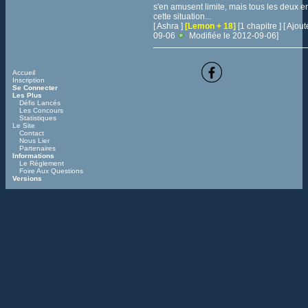
s'en amusent limite, mais tous les deux e
cette situation...
[ Ashra ]
[Lemon + 18]
[1 chapitre ] [ Ajou
09-06
Modifiée le 2012-09-06]
Accueil
Inscription
Se Connecter
Les Plus
Défis Lancés
Les Concours
Statistiques
Le Site
Contact
Nous Lier
Partenaires
Informations
Le Réglement
Foire Aux Questions
Versions