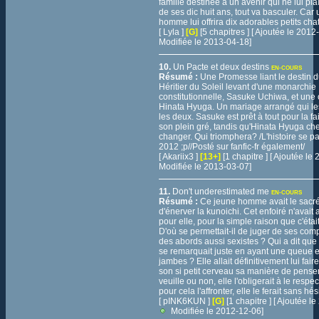
famille destinée à un avenir qui ne lui plaî
de ses dic huit ans, tout va basculer. Car u
homme lui offrira dix adorables petits cha
[ Lyla ]
[G]
[5 chapitres ] [ Ajoutée le 201
Modifiée le 2013-04-18]
10.
Un Pacte et deux destins
EN-COURS
Résumé :
Une Promesse liant le destin d
Héritier du Soleil levant d'une monarchie
constitutionnelle, Sasuke Uchiwa, et une 
Hinata Hyuga. Un mariage arrangé qui les
les deux. Sasuke est prêt à tout pour la fai
son plein gré, tandis qu'Hinata Hyuga che
changer. Qui triomphera? /L'histoire se p
2012 ;p//Posté sur fanfic-fr également/
[ Akariix3 ]
[13+]
[1 chapitre ] [ Ajoutée l
Modifiée le 2013-03-07]
11.
Don't underestimated me
EN-COURS
Résumé :
Ce jeune homme avait le sacr
d'énerver la kunoichi. Cet enfoiré n'avait
pour elle, pour la simple raison que c'éta
D'où se permettait-il de juger de ses co
des abords aussi sexistes ? Qui a dit que
se remarquait juste en ayant une queue e
jambes ? Elle allait définitivement lui fair
son si petit cerveau sa manière de penser. 
veuille ou non, elle l'obligerait à le respecte
pour cela l'affronter, elle le ferait sans hési
[ pINK6KUN ]
[G]
[1 chapitre ] [ Ajoutée l
Modifiée le 2012-12-06]