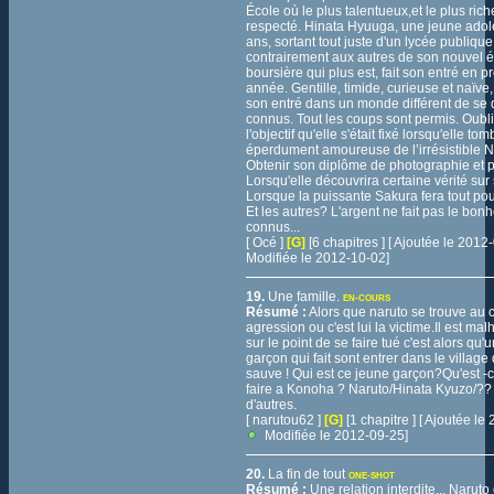
École où le plus talentueux,et le plus rich
respecté. Hinata Hyuuga, une jeune adol
ans, sortant tout juste d'un lycée publique
contrairement aux autres de son nouvel é
boursière qui plus est, fait son entré en 
année. Gentille, timide, curieuse et naïve,
son entré dans un monde différent de se q
connus. Tout les coups sont permis. Oublie
l'objectif qu'elle s'était fixé lorsqu'elle to
éperdument amoureuse de l’irrésistible 
Obtenir son diplôme de photographie et par
Lorsqu'elle découvrira certaine vérité su
Lorsque la puissante Sakura fera tout pou
Et les autres? L'argent ne fait pas le bonh
connus...
[ Océ ]
[G]
[6 chapitres ] [ Ajoutée le 201
Modifiée le 2012-10-02]
19.
Une famille.
EN-COURS
Résumé :
Alors que naruto se trouve au 
agression ou c'est lui la victime.Il est m
sur le point de se faire tué c'est alors qu'
garçon qui fait sont entrer dans le village d
sauve ! Qui est ce jeune garçon?Qu'est -ce
faire a Konoha ? Naruto/Hinata Kyuzo/?? 
d'autres.
[ narutou62 ]
[G]
[1 chapitre ] [ Ajoutée l
Modifiée le 2012-09-25]
20.
La fin de tout
ONE-SHOT
Résumé :
Une relation interdite... Naruto