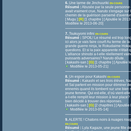
6.
Une larme de Jinchuuriki
EN-COURS
Résumé :
Abusée par la seule personne e
avait vraiment crue, Naruto s'engage sur 
chemin de la guérison parsemé d'aventure
[ Mugu ]
[R]
[1 chapitre ] [ Ajoutée le 201
Modifiée le 2013-06-20]
7.
Tsukuyomi infini
EN-COURS
Résumé :
SPOIL! Le résumé est trop long
ici alors je vais faire court! Au terme de l
grande guerre ninja, le Rokudaime Hoka
questions. Et si la paix apparente n'était q
L'alliance shinobi a-t-elle réellement vai
puissants adversaires? Naruto dôute.
[ kakashi-san ]
[G]
[1 chapitre ] [ Ajoutée
Modifiée le 2013-05-21]
8.
Un espoir pour Kakashi
EN-COURS
Résumé :
Kakashi et ses trois élèves, Na
et Saï partent en mission pour éliminer d
ennemis quand ils tombent sur une bien 
jeune femme. Qui est-elle, d’où vient-elle
a-t-elle remplit leur mission à leur place?
bien décidé à trouver des réponses.
[ kakashi-san ]
[G]
[2 chapitres ] [ Ajouté
Modifiée le 2013-05-14]
9.
ALERTE ! Chatons noirs à nuages roug
EN-COURS
Résumé :
Lyla Kagaze, une jeune fille d