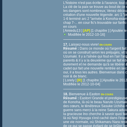
L'histoire n'est pas écrite à l'avance, tout
La clé de la paix se trouve au bout de ce
les dangers sont nombreux; Venez découv
création d'une nouvelle légende. arc 1 "
1-6 terminé arc 2 "arrivée à Konoha-exa
chap 7-... en cour fic's trouvable sur fanfic
en cours
[ Amiedu13 ]
[AP]
[1 chapitre ] [ Ajoutée 
Modifiée le 2012-10-16]
17.
Laissez-nous vivre!
EN-COURS
Résumé :
Dans ce monde où l'argent fait
où on se construit selon les préjugés, vit l
Uzumaki. Il y a l'aînée qui fout en l'air l'a
parents & il y a la deuxième qui se fait é
durement et ne demande qu'à se libérer & 
cadet qui fait une nouvelle rentrée en sec
oui, il a tous les autres. Bienvenue dans
noir & de blanc.
[ Lorely ]
[R]
[1 chapitre ] [ Ajoutée le 20
Modifiée le 2012-10-04]
18.
Bienvenue à Easton
EN-COURS
Résumé :
Easton! Grande et prestigieuse
de Konoha, là où le beau Naruto Uzumaki 
des cœurs, le ténébreux Sasuke Uchiha
guerre sans merci à la reine Sakura adul
la gracieuse Ino cherche à savoir quoi fai
là où Neji Hyuuga s'est caché dans l'espo
une vie normale, où Shikamaru Nara rest
de ce qui se passe évitant de se brûler le