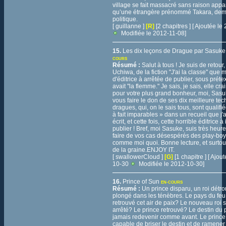
village se fait massacré sans raison appa
qu’une étrangère prénommé Takara, dema
politique.
[ guillanne ]
[R]
[2 chapitres ] [ Ajoutée l
Modifiée le 2012-11-08]
15.
Les dix leçons de Drague par Sasuk
COURS
Résumé :
Salut à tous ! Je suis de retou
Uchiwa, de la fiction "J'ai la classe" que 
d'éditrice à arrêtée de publier, sous prétex
avait "la flemme." Je sais, je sais, elle crai
pour votre plus grand bonheur, moi, Sas
vous faire le don de ses dix meilleure te
dragues, qui, on le sais tous, sont qualifié
à fait imparables » dans un recueil que j
écrit, et cette fois, cette horrible éditrice à 
publier ! Bref, moi Sasuke, suis très heur
faire de vos cas désespérés des play-boy
comme moi quoi. Bonne lecture, et surtou
de la graine.ENJOY IT.
[ swallowerCloud ]
[G]
[1 chapitre ] [ Ajou
10-30
Modifiée le 2012-10-30]
16.
Prince of Sun
EN-COURS
Résumé :
Un prince disparu, un roi détr
plongé dans les ténèbres. Le pays du feu 
retrouvé cet air de paix? Le nouveau roi se
arrêté? Le prince retrouvé? Le destin du 
jamais redevenir comme avant. Le prince s
capable de briser le destin et de ramener