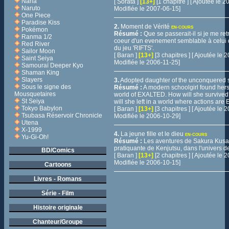
Nana
[ Sorata ]
[13+]
[1 chapitre ] [ Ajoutée le
Naruto
Modifiée le 2007-06-15]
One Piece
Paradise Kiss
2.
Moment de Vérité
EN-COURS
Pokémon
Résumé :
Que se passerait-il si je me re
Ranma 1/2
coeur d'un evenement semblable à celui d
Red River
du jeu 'RIFTS'.
Sailor Moon
[ Baran ]
[13+]
[3 chapitres ] [ Ajoutée le
Saint Seiya
Modifiée le 2006-11-25]
Samouraï Deeper Kyo
Shaman King
Slayers
3.
Adopted daughter of the unconquered 
Sous le signe des
Résumé :
A modern schoolgirl found herse
Mousquetaires
world of EXALTED. How will she survive
St Seiya
will she left in a world where actions ar
Tokyo Babylon
[ Baran ]
[13+]
[3 chapitres ] [ Ajoutée le
Tsubasa Réservoir Chronicle
Modifiée le 2006-10-29]
Utena
X-1999
4.
La jeune fille et le dieu
EN-COURS
Yu-Gi-Oh!
Résumé :
Les aventures de Sakura Kusa
pratiquante de Kenjutsu, dans l'univers d
BD/Comics
[ Baran ]
[13+]
[2 chapitres ] [ Ajoutée le
Modifiée le 2006-10-15]
Cartoons
Livres - Romans
Série - Film
Histoire originale
Chanteur/Groupe