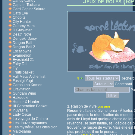
Jeux de rôles (R
Candy Candy
Captain Tsubasa
Card Captor Sakura
Cat's Eye
Chobits
City Hunter
Creamy Mami
D.Gray-man
Death Note
Dengeki Daisy
Dragon Ball
Dragon Ball Z
Escaflowne
Evangelion
Eyeshield 21
Fairy Tail
Fly
Fruits basket
Full Metal Alchemist
4
Recherch
Fushigi Yugi
Contenant
Garasu no Kamen
Gravitation
Pa
Gundam Wing
Hakuouki
Hunter X Hunter
I'll Generation Basket
1.
Raison de vivre
ONE-SHOT
Inuyasha
Résumé :
Tales of Symphonia - À Isélia. 
Lady Oscar
passé depuis la réunification du monde, e
Le voyage de Chihiro
amis de Lloyd font quelque chose de leur 
Les douze royaumes
revanche, se sent inutile, et il décide de p
Les mystérieuses cités d'or
trouver une raison de vivre. Mais elle es
Maid-sama
plus proche qu'il ne le pense...