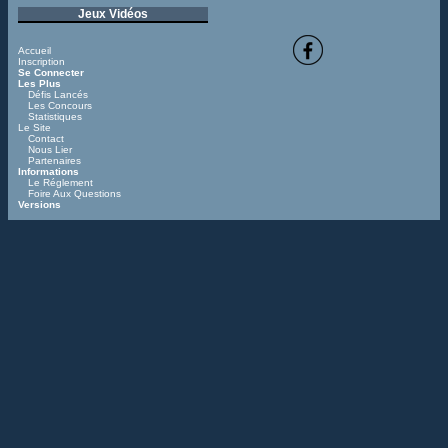
Jeux Vidéos
Accueil
Inscription
Se Connecter
Les Plus
Défis Lancés
Les Concours
Statistiques
Le Site
Contact
Nous Lier
Partenaires
Informations
Le Réglement
Foire Aux Questions
Versions