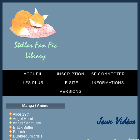
ACCUEIL
INSCRIPTION
SE CONNECTER
LES PLUS
LE SITE
INFORMATIONS
VERSIONS
Manga / Anime
Alice 19th
Jeux Vidéos
Angel Heart
Angel Sanctuary
Black Butler
Bleach
Bubblegum crisis