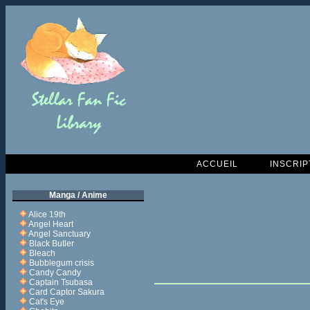
ACCUEIL
INSCRIP
Manga / Anime
Alice 19th
Angel Heart
Angel Sanctuary
Black Butler
Bleach
Bubblegum crisis
Candy Candy
Captain Tsubasa
Card Captor Sakura
Cat's Eye