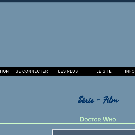
TION
SE CONNECTER
LES PLUS
LE SITE
INF
Série - Film
Doctor Who