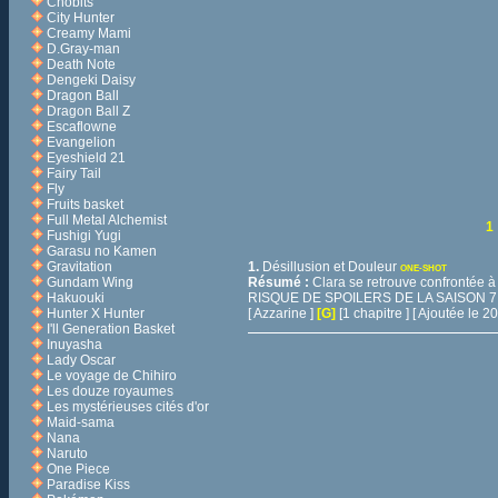
Chobits
City Hunter
Creamy Mami
D.Gray-man
Death Note
Dengeki Daisy
Dragon Ball
Dragon Ball Z
Escaflowne
Evangelion
Eyeshield 21
Fairy Tail
Fly
Fruits basket
Full Metal Alchemist
1
Fushigi Yugi
Garasu no Kamen
Gravitation
1.
Désillusion et Douleur
ONE-SHOT
Gundam Wing
Résumé :
Clara se retrouve confrontée à
Hakuouki
RISQUE DE SPOILERS DE LA SAISON 7 
Hunter X Hunter
[ Azzarine ]
[G]
[1 chapitre ] [ Ajoutée le 
I'll Generation Basket
Inuyasha
Lady Oscar
Le voyage de Chihiro
Les douze royaumes
Les mystérieuses cités d'or
Maid-sama
Nana
Naruto
One Piece
Paradise Kiss