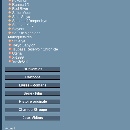
Pokémon
Ranma 1/2
Red River
Sailor Moon
Saint Seiya
Samouraï Deeper Kyo
Shaman King
Slayers
Sous le signe des
Mousquetaires
St Seiya
Tokyo Babylon
Tsubasa Réservoir Chronicle
Utena
X-1999
Yu-Gi-Oh!
BD/Comics
Cartoons
Livres - Romans
Série - Film
Histoire originale
Chanteur/Groupe
Jeux Vidéos
Accueil