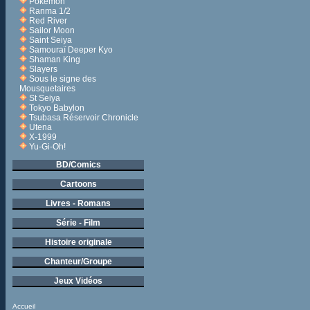
Pokémon
Ranma 1/2
Red River
Sailor Moon
Saint Seiya
Samouraï Deeper Kyo
Shaman King
Slayers
Sous le signe des
Mousquetaires
St Seiya
Tokyo Babylon
Tsubasa Réservoir Chronicle
Utena
X-1999
Yu-Gi-Oh!
BD/Comics
Cartoons
Livres - Romans
Série - Film
Histoire originale
Chanteur/Groupe
Jeux Vidéos
Accueil