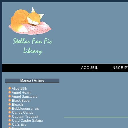
ACCUEIL
INSCRIP
Manga / Anime
Alice 19th
Angel Heart
Angel Sanctuary
Black Butler
Bleach
Bubblegum crisis
Candy Candy
Captain Tsubasa
Card Captor Sakura
Cat's Eye