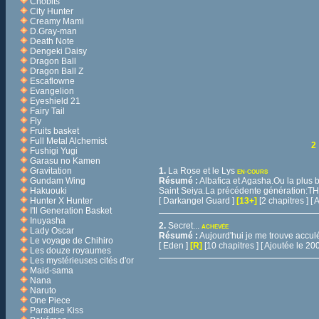
Chobits
City Hunter
Creamy Mami
D.Gray-man
Death Note
Dengeki Daisy
Dragon Ball
Dragon Ball Z
Escaflowne
Evangelion
Eyeshield 21
Fairy Tail
Fly
Fruits basket
Full Metal Alchemist
2
Fushigi Yugi
Garasu no Kamen
Gravitation
1.
La Rose et le Lys
EN-COURS
Gundam Wing
Résumé :
Albafica et Agasha.Ou la plus b
Hakuouki
Saint Seiya.La précédente génération:
Hunter X Hunter
[ Darkangel Guard ]
[13+]
[2 chapitres ] [
I'll Generation Basket
Inuyasha
2.
Secret...
ACHEVÉE
Lady Oscar
Résumé :
Aujourd'hui je me trouve acculé d
Le voyage de Chihiro
[ Eden ]
[R]
[10 chapitres ] [ Ajoutée le 2
Les douze royaumes
Les mystérieuses cités d'or
Maid-sama
Nana
Naruto
One Piece
Paradise Kiss