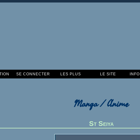
TION
SE CONNECTER
LES PLUS
LE SITE
INF
Manga / Anime
St Seiya