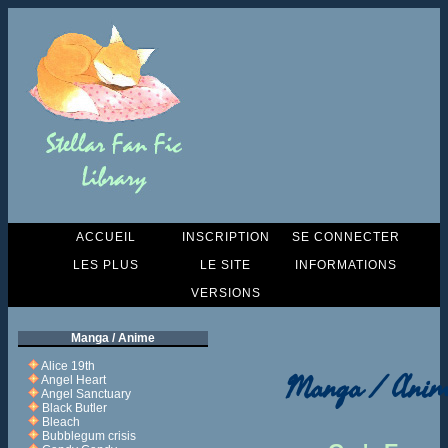
ACCUEIL
INSCRIPTION
SE CONNECTER
LES PLUS
LE SITE
INFORMATIONS
VERSIONS
Manga / Anime
Alice 19th
Manga / Anim
Angel Heart
Angel Sanctuary
Black Butler
Bleach
Bubblegum crisis