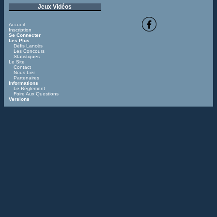
Jeux Vidéos
Accueil
Inscription
Se Connecter
Les Plus
Défis Lancés
Les Concours
Statistiques
Le Site
Contact
Nous Lier
Partenaires
Informations
Le Réglement
Foire Aux Questions
Versions