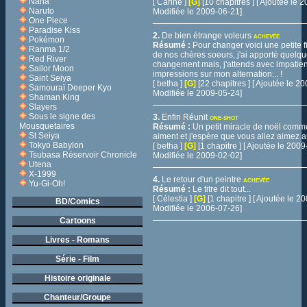
Nana
[ Carine ]
[G]
[10 chapitres ] [ Ajoutée le
Naruto
Modifiée le 2009-06-21]
One Piece
Paradise Kiss
2.
De bien étrange voleurs
ACHEVÉE
Pokémon
Résumé :
Pour changer voici une petite fi
Ranma 1/2
de nos chères soeurs, j'ai apporté quelq
Red River
changement mais, j'attends avec impatie
Sailor Moon
impressions sur mon alternation... !
Saint Seiya
[ betha ]
[G]
[22 chapitres ] [ Ajoutée le 
Samouraï Deeper Kyo
Modifiée le 2009-05-24]
Shaman King
Slayers
Sous le signe des
3.
Enfin Réunit
ONE-SHOT
Mousquetaires
Résumé :
Un petit miracle de noël comme
St Seiya
aiment et j'espère que vous allez aimez au
Tokyo Babylon
[ betha ]
[G]
[1 chapitre ] [ Ajoutée le 200
Tsubasa Réservoir Chronicle
Modifiée le 2009-02-02]
Utena
X-1999
4.
Le retour d'un peintre
ACHEVÉE
Yu-Gi-Oh!
Résumé :
Le titre dit tout...
[ Célestia ]
[G]
[1 chapitre ] [ Ajoutée le 
BD/Comics
Modifiée le 2006-07-26]
Cartoons
Livres - Romans
Série - Film
Histoire originale
Chanteur/Groupe