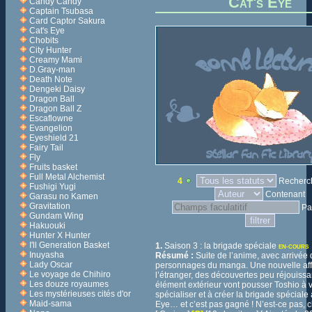
Cat's Eye
Candy Candy
Captain Tsubasa
Card Captor Sakura
Cat's Eye
Chobits
City Hunter
Creamy Mami
D.Gray-man
Death Note
Dengeki Daisy
Dragon Ball
Dragon Ball Z
Escaflowne
Evangelion
Eyeshield 21
Fairy Tail
Fly
Fruits basket
Full Metal Alchemist
4
Recherch
Fushigi Yugi
Contenant
Garasu no Kamen
Gravitation
Pa
Gundam Wing
Hakuouki
Hunter X Hunter
I'll Generation Basket
1.
Saison 3 : la brigade spéciale
EN-COURS
Inuyasha
Résumé :
Suite de l’anime, avec arrivée
Lady Oscar
personnages du manga. Une nouvelle aff
Le voyage de Chihiro
l’étranger, des découvertes peu réjouissa
Les douze royaumes
élément extérieur vont pousser Toshio à v
Les mystérieuses cités d'or
spécialiser et à créer la brigade spéciale 
Maid-sama
Eye… et c’est pas gagné ! N’est-ce pas, c