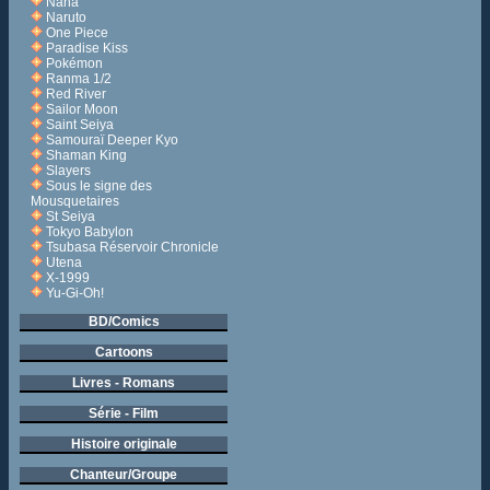
Nana
Naruto
One Piece
Paradise Kiss
Pokémon
Ranma 1/2
Red River
Sailor Moon
Saint Seiya
Samouraï Deeper Kyo
Shaman King
Slayers
Sous le signe des
Mousquetaires
St Seiya
Tokyo Babylon
Tsubasa Réservoir Chronicle
Utena
X-1999
Yu-Gi-Oh!
BD/Comics
Cartoons
Livres - Romans
Série - Film
Histoire originale
Chanteur/Groupe