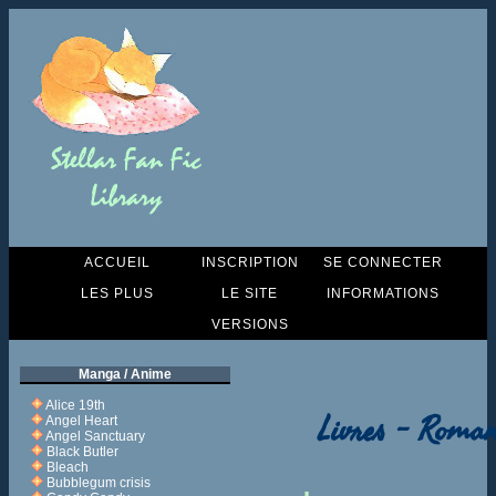
ACCUEIL
INSCRIPTION
SE CONNECTER
LES PLUS
LE SITE
INFORMATIONS
VERSIONS
Manga / Anime
Alice 19th
Livres - Roman
Angel Heart
Angel Sanctuary
Black Butler
Bleach
Bubblegum crisis