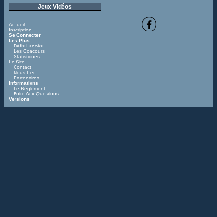
Jeux Vidéos
Accueil
Inscription
Se Connecter
Les Plus
Défis Lancés
Les Concours
Statistiques
Le Site
Contact
Nous Lier
Partenaires
Informations
Le Réglement
Foire Aux Questions
Versions