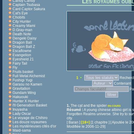
Les royaumes oubl
Candy Candy
Captain Tsubasa
Card Captor Sakura
Cat's Eye
Chobits
City Hunter
Creamy Mami
D.Gray-man
Death Note
Dengeki Daisy
Dragon Ball
Dragon Ball Z
Escaflowne
Evangelion
Eyeshield 21
Fairy Tail
Fly
Fruits basket
Full Metal Alchemist
1
Recherch
Fushigi Yugi
Contenant
Garasu no Kamen
Gravitation
Pa
Gundam Wing
Hakuouki
Hunter X Hunter
I'll Generation Basket
1.
The cat and the spider
EN-COURS
Inuyasha
Résumé :
A young chinese albino girl is s
Lady Oscar
Forgotten Realms universe. She try to sur
Le voyage de Chihiro
city.
Les douze royaumes
[ Baran ]
[18+]
[1 chapitre ] [ Ajoutée le 
Les mystérieuses cités d'or
Modifiée le 2006-11-29]
Maid-sama