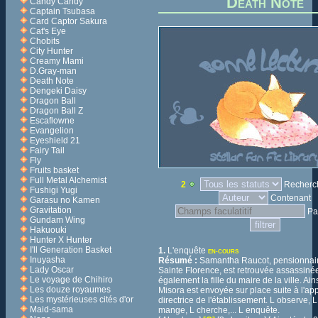
Death Note
Candy Candy
Captain Tsubasa
Card Captor Sakura
Cat's Eye
Chobits
City Hunter
Creamy Mami
D.Gray-man
Death Note
Dengeki Daisy
Dragon Ball
Dragon Ball Z
Escaflowne
Evangelion
Eyeshield 21
Fairy Tail
Fly
Fruits basket
Full Metal Alchemist
2
Recherch
Fushigi Yugi
Contenant
Garasu no Kamen
Gravitation
Pa
Gundam Wing
Hakuouki
Hunter X Hunter
I'll Generation Basket
1.
L'enquête
EN-COURS
Inuyasha
Résumé :
Samantha Raucot, pensionnair
Lady Oscar
Sainte Florence, est retrouvée assassinée.
Le voyage de Chihiro
également la fille du maire de la ville. Ai
Les douze royaumes
Misora est envoyée sur place suite à l'app
Les mystérieuses cités d'or
directrice de l'établissement. L observe, 
Maid-sama
mange, L cherche,... L enquête.