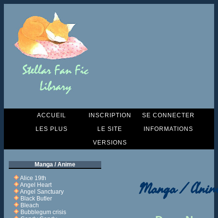
ACCUEIL
INSCRIPTION
SE CONNECTER
LES PLUS
LE SITE
INFORMATIONS
VERSIONS
Manga / Anime
Alice 19th
Manga / Anim
Angel Heart
Angel Sanctuary
Black Butler
Bleach
Bubblegum crisis