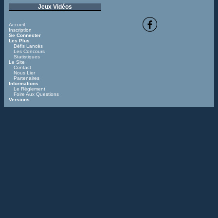
Jeux Vidéos
Accueil
Inscription
Se Connecter
Les Plus
Défis Lancés
Les Concours
Statistiques
Le Site
Contact
Nous Lier
Partenaires
Informations
Le Réglement
Foire Aux Questions
Versions