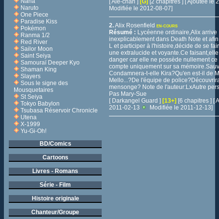
Nana
[ Ale-chan ]
[G]
[2 chapitres ] [ Ajoutée l
Naruto
Modifiée le 2012-08-07]
One Piece
Paradise Kiss
2.
Alix Rosenfield
EN-COURS
Pokémon
Résumé :
Lycéenne ordinaire,Alix arrive
Ranma 1/2
inexplicablement dans Death Note et afin
Red River
L et participer à l'histoire,décide de se fa
Sailor Moon
une extralucide et voyante.Ce faisant,ell
Saint Seiya
danger car elle ne possède nullement ce
Samouraï Deeper Kyo
compte uniquement sur sa mémoire.Sauve
Shaman King
Condamnera-t-elle Kira?Qu'en est-il de M
Slayers
Mello...?De l'équipe de police?Découvrir
Sous le signe des
mensonge? Note de l'auteur:LxAutre per
Mousquetaires
Pas Mary-Sue
St Seiya
[ Darkangel Guard ]
[13+]
[6 chapitres ] [ 
Tokyo Babylon
2011-02-13
Modifiée le 2011-12-13]
Tsubasa Réservoir Chronicle
Utena
X-1999
Yu-Gi-Oh!
BD/Comics
Cartoons
Livres - Romans
Série - Film
Histoire originale
Chanteur/Groupe