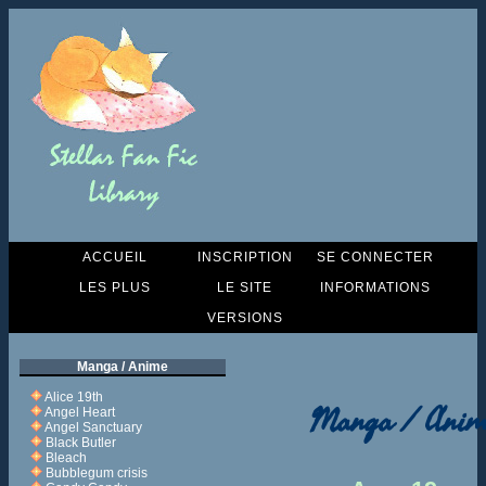
ACCUEIL
INSCRIPTION
SE CONNECTER
LES PLUS
LE SITE
INFORMATIONS
VERSIONS
Manga / Anime
Alice 19th
Manga / Anim
Angel Heart
Angel Sanctuary
Black Butler
Bleach
Bubblegum crisis