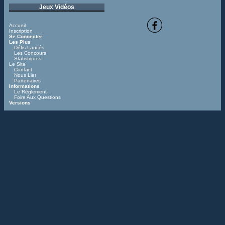
Jeux Vidéos
Accueil
Inscription
Se Connecter
Les Plus
Défis Lancés
Les Concours
Statistiques
Le Site
Contact
Nous Lier
Partenaires
Informations
Le Réglement
Foire Aux Questions
Versions