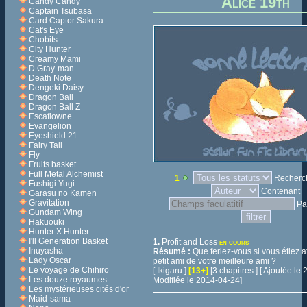
Alice 19th
Candy Candy
Captain Tsubasa
Card Captor Sakura
Cat's Eye
Chobits
City Hunter
Creamy Mami
D.Gray-man
Death Note
Dengeki Daisy
Dragon Ball
Dragon Ball Z
Escaflowne
Evangelion
Eyeshield 21
Fairy Tail
Fly
Fruits basket
Full Metal Alchemist
1
Recherch
Fushigi Yugi
Contenant
Garasu no Kamen
Gravitation
Pa
Gundam Wing
Hakuouki
Hunter X Hunter
I'll Generation Basket
1.
Profit and Loss
EN-COURS
Inuyasha
Résumé :
Que feriez-vous si vous étiez at
Lady Oscar
petit ami de votre meilleure ami ?
Le voyage de Chihiro
[ Ikigaru ]
[13+]
[3 chapitres ] [ Ajoutée l
Les douze royaumes
Modifiée le 2014-04-24]
Les mystérieuses cités d'or
Maid-sama