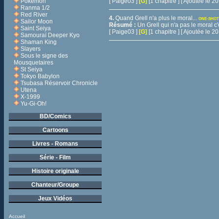
Pokémon
[ Paige03 ]
[G]
[1 chapitre ] [ Ajoutée le 
Ranma 1/2
Red River
4.
Quand Grell n'a plus le moral...
ONE-SHOT
Sailor Moon
Résumé :
Un Grell qui n'a pas le moral c'
Saint Seiya
[ Paige03 ]
[G]
[1 chapitre ] [ Ajoutée le 
Samouraï Deeper Kyo
Shaman King
Slayers
Sous le signe des
Mousquetaires
St Seiya
Tokyo Babylon
Tsubasa Réservoir Chronicle
Utena
X-1999
Yu-Gi-Oh!
BD/Comics
Cartoons
Livres - Romans
Série - Film
Histoire originale
Chanteur/Groupe
Jeux Vidéos
Accueil