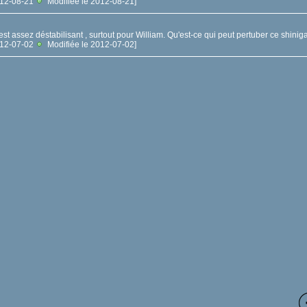
2012-08-21
Modifiée le 2012-08-21]
est assez déstabilisant , surtout pour William. Qu'est-ce qui peut pertuber ce shinigam
2012-07-02
Modifiée le 2012-07-02]