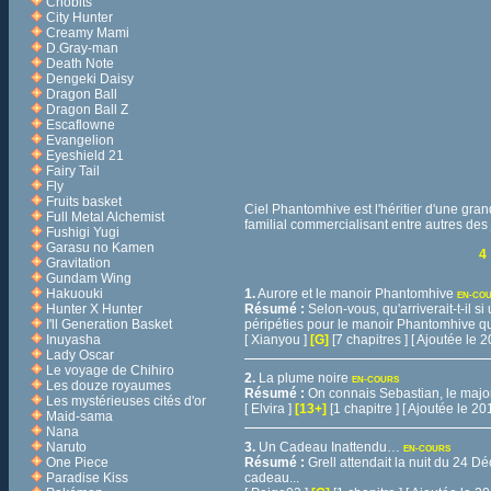
Chobits
City Hunter
Creamy Mami
D.Gray-man
Death Note
Dengeki Daisy
Dragon Ball
Dragon Ball Z
Escaflowne
Evangelion
Eyeshield 21
Fairy Tail
Fly
Fruits basket
Ciel Phantomhive est l'héritier d'une gra
Full Metal Alchemist
familial commercialisant entre autres des 
Fushigi Yugi
Garasu no Kamen
4
Gravitation
Gundam Wing
Hakuouki
1.
Aurore et le manoir Phantomhive
EN-CO
Hunter X Hunter
Résumé :
Selon-vous, qu'arriverait-t-il s
I'll Generation Basket
péripéties pour le manoir Phantomhive qui 
Inuyasha
[ Xianyou ]
[G]
[7 chapitres ] [ Ajoutée le
Lady Oscar
Le voyage de Chihiro
2.
La plume noire
EN-COURS
Les douze royaumes
Résumé :
On connais Sebastian, le major
Les mystérieuses cités d'or
[ Elvira ]
[13+]
[1 chapitre ] [ Ajoutée le 
Maid-sama
Nana
Naruto
3.
Un Cadeau Inattendu…
EN-COURS
One Piece
Résumé :
Grell attendait la nuit du 24 D
Paradise Kiss
cadeau...