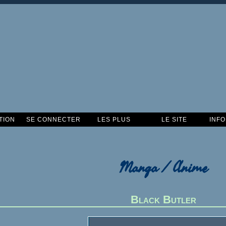
TION
SE CONNECTER
LES PLUS
LE SITE
INF
Manga / Anime
Black Butler