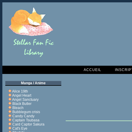
ACCUEIL
INSCRIP
Manga / Anime
Alice 19th
Angel Heart
Angel Sanctuary
Black Butler
Bleach
Bubblegum crisis
Candy Candy
Captain Tsubasa
Card Captor Sakura
Cat's Eye