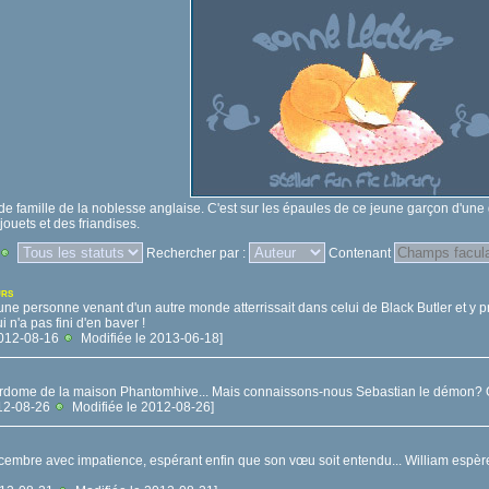
nde famille de la noblesse anglaise. C'est sur les épaules de ce jeune garçon d'une
jouets et des friandises.
Rechercher par :
Contenant
URS
i une personne venant d'un autre monde atterrissait dans celui de Black Butler et y p
n'a pas fini d'en baver !
 2012-08-16
Modifiée le 2013-06-18]
dome de la maison Phantomhive... Mais connaissons-nous Sebastian le démon? Où tou
2012-08-26
Modifiée le 2012-08-26]
écembre avec impatience, espérant enfin que son vœu soit entendu... William espère qu