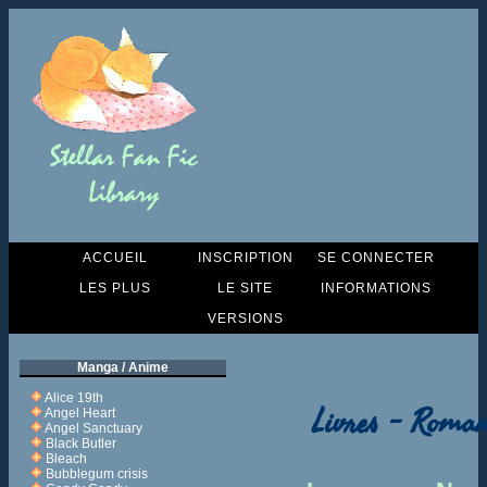
ACCUEIL
INSCRIPTION
SE CONNECTER
LES PLUS
LE SITE
INFORMATIONS
VERSIONS
Manga / Anime
Alice 19th
Livres - Roman
Angel Heart
Angel Sanctuary
Black Butler
Bleach
Bubblegum crisis