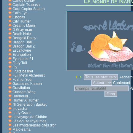
Le monde de Narn
Candy Candy
Captain Tsubasa
Card Captor Sakura
Cat's Eye
Chobits
City Hunter
Creamy Mami
D.Gray-man
Death Note
Dengeki Daisy
Dragon Ball
Dragon Ball Z
Escaflowne
Evangelion
Eyeshield 21
Fairy Tail
Fly
Fruits basket
Full Metal Alchemist
1
Recherch
Fushigi Yugi
Contenant
Garasu no Kamen
Gravitation
P
Gundam Wing
Hakuouki
Hunter X Hunter
I'll Generation Basket
Inuyasha
Lady Oscar
Le voyage de Chihiro
Les douze royaumes
Les mystérieuses cités d'or
Maid-sama