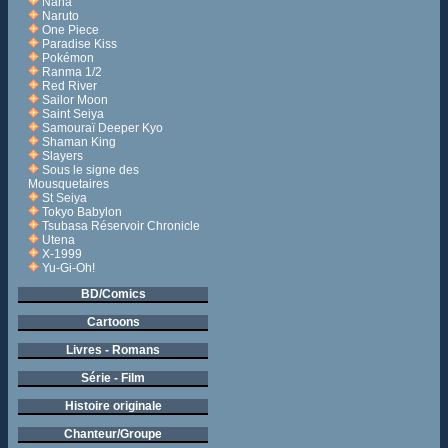
Nana
Naruto
One Piece
Paradise Kiss
Pokémon
Ranma 1/2
Red River
Sailor Moon
Saint Seiya
Samouraï Deeper Kyo
Shaman King
Slayers
Sous le signe des
Mousquetaires
St Seiya
Tokyo Babylon
Tsubasa Réservoir Chronicle
Utena
X-1999
Yu-Gi-Oh!
BD/Comics
Cartoons
Livres - Romans
Série - Film
Histoire originale
Chanteur/Groupe