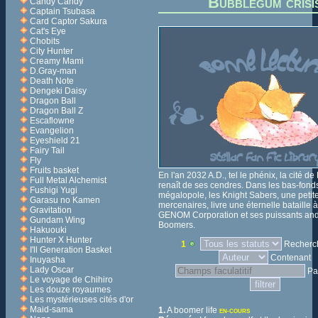
Bubblegum crisi
Candy Candy
Captain Tsubasa
Card Captor Sakura
Cat's Eye
Chobits
City Hunter
Creamy Mami
D.Gray-man
Death Note
Dengeki Daisy
Dragon Ball
Dragon Ball Z
Escaflowne
Evangelion
Eyeshield 21
Fairy Tail
Fly
Fruits basket
En l'an 2032 A.D., tel le phénix, la cité 
Full Metal Alchemist
renaît de ses cendres. Dans les bas-fond
Fushigi Yugi
mégalopole, les Knight Sabers, une petit
Garasu no Kamen
mercenaires, livre une éternelle bataille à 
Gravitation
GENOM Corporation et ses puissants andr
Gundam Wing
Boomers.
Hakuouki
Hunter X Hunter
1
Recherch
I'll Generation Basket
Contenant
Inuyasha
Lady Oscar
Pa
Le voyage de Chihiro
Les douze royaumes
Les mystérieuses cités d'or
Maid-sama
1.
A boomer life
EN-COURS