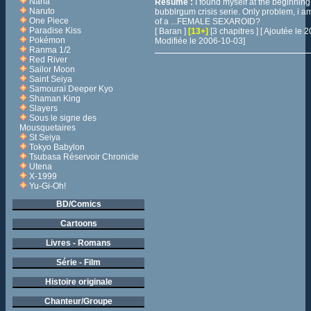
Nana
Résumé :
I found myself at the beginning
Naruto
bubblrgum crisis serie. Only problem, i a
One Piece
of a ...FEMALE SEXAROID?
Paradise Kiss
[ Baran ]
[13+]
[3 chapitres ] [ Ajoutée le
Pokémon
Modifiée le 2006-10-03]
Ranma 1/2
Red River
Sailor Moon
Saint Seiya
Samouraï Deeper Kyo
Shaman King
Slayers
Sous le signe des
Mousquetaires
St Seiya
Tokyo Babylon
Tsubasa Réservoir Chronicle
Utena
X-1999
Yu-Gi-Oh!
BD/Comics
Cartoons
Livres - Romans
Série - Film
Histoire originale
Chanteur/Groupe