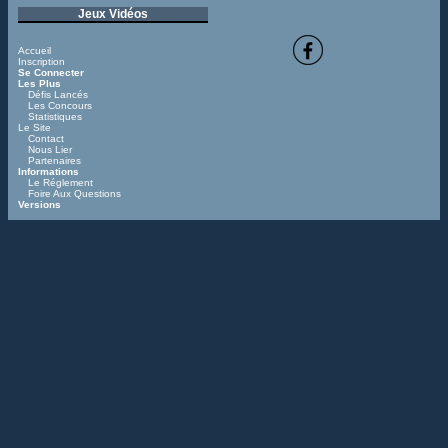
Jeux Vidéos
Accueil
Inscription
Se Connecter
Les Plus
Défis Lancés
Les Concours
Statistiques
Le Site
Contact
Nous Lier
Partenaires
Informations
Le Réglement
Foire Aux Questions
Versions