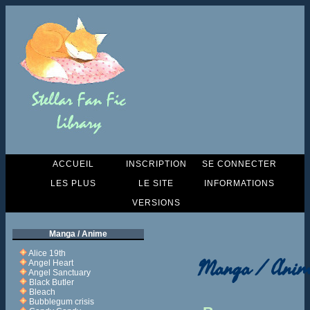
ACCUEIL
INSCRIPTION
SE CONNECTER
LES PLUS
LE SITE
INFORMATIONS
VERSIONS
Manga / Anime
Alice 19th
Manga / Anim
Angel Heart
Angel Sanctuary
Black Butler
Bleach
Bubblegum crisis