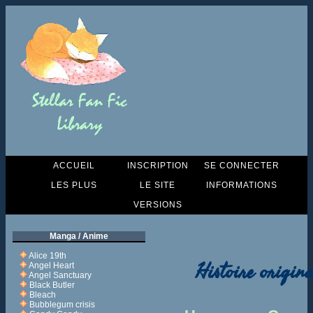
ACCUEIL
INSCRIPTION
SE CONNECTER
LES PLUS
LE SITE
INFORMATIONS
VERSIONS
Manga / Anime
Alice 19th
Histoire origina
Angel Heart
Angel Sanctuary
Black Butler
Bleach
Bubblegum crisis