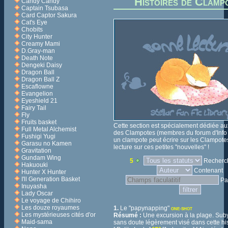
Histoires de Clamp
Candy Candy
Captain Tsubasa
Card Captor Sakura
Cat's Eye
Chobits
City Hunter
Creamy Mami
D.Gray-man
Death Note
Dengeki Daisy
Dragon Ball
Dragon Ball Z
Escaflowne
Evangelion
Eyeshield 21
Fairy Tail
Fly
Fruits basket
Cette section est spécialement dédiée a
Full Metal Alchemist
des Clampotes (membres du forum d'Info
Fushigi Yugi
un clampote peut écrire sur les Clampote
Garasu no Kamen
lecture sur ces petites "nouvelles" !
Gravitation
Gundam Wing
5
Recherch
Hakuouki
Contenant
Hunter X Hunter
I'll Generation Basket
Pa
Inuyasha
Lady Oscar
Le voyage de Chihiro
Les douze royaumes
1.
Le "papynapping"
ONE-SHOT
Les mystérieuses cités d'or
Résumé :
Une excursion à la plage. Suby
Maid-sama
sans doute légèrement visé dans cette his