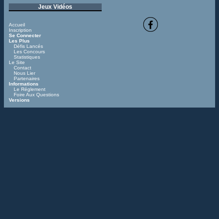
Jeux Vidéos
Accueil
Inscription
Se Connecter
Les Plus
Défis Lancés
Les Concours
Statistiques
Le Site
Contact
Nous Lier
Partenaires
Informations
Le Réglement
Foire Aux Questions
Versions