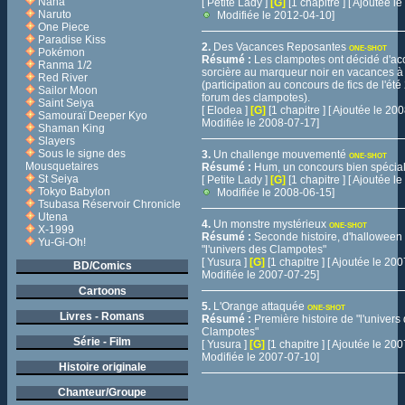
Nana
[ Petite Lady ]
[G]
[1 chapitre ] [ Ajoutée 
Naruto
Modifiée le 2012-04-10]
One Piece
Paradise Kiss
2.
Des Vacances Reposantes
ONE-SHOT
Pokémon
Résumé :
Les clampotes ont décidé d'a
Ranma 1/2
sorcière au marqueur noir en vacances à 
Red River
(participation au concours de fics de l'été
Sailor Moon
forum des clampotes).
Saint Seiya
[ Elodea ]
[G]
[1 chapitre ] [ Ajoutée le 2
Samouraï Deeper Kyo
Modifiée le 2008-07-17]
Shaman King
Slayers
Sous le signe des
3.
Un challenge mouvementé
ONE-SHOT
Mousquetaires
Résumé :
Hum, un concours bien spécial.
St Seiya
[ Petite Lady ]
[G]
[1 chapitre ] [ Ajoutée 
Tokyo Babylon
Modifiée le 2008-06-15]
Tsubasa Réservoir Chronicle
Utena
4.
Un monstre mystérieux
ONE-SHOT
X-1999
Résumé :
Seconde histoire, d'halloween c
Yu-Gi-Oh!
"l'univers des Clampotes"
[ Yusura ]
[G]
[1 chapitre ] [ Ajoutée le 2
BD/Comics
Modifiée le 2007-07-25]
Cartoons
5.
L'Orange attaquée
ONE-SHOT
Livres - Romans
Résumé :
Première histoire de "l'univers
Clampotes"
Série - Film
[ Yusura ]
[G]
[1 chapitre ] [ Ajoutée le 2
Modifiée le 2007-07-10]
Histoire originale
Chanteur/Groupe