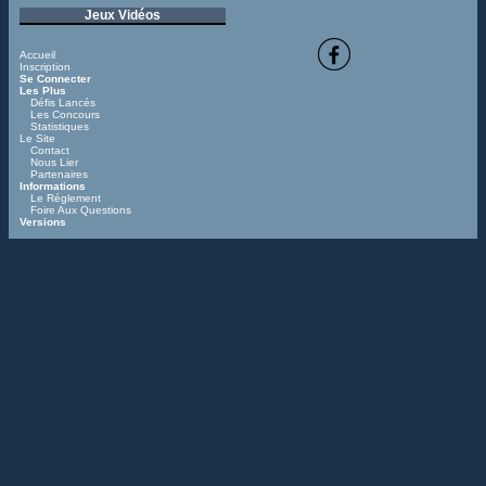
Jeux Vidéos
Accueil
Inscription
Se Connecter
Les Plus
Défis Lancés
Les Concours
Statistiques
Le Site
Contact
Nous Lier
Partenaires
Informations
Le Réglement
Foire Aux Questions
Versions