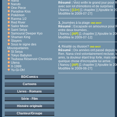
Nana
Résumé :
Voici enfin le grand jour pour
Naruto
avec son lot d'émotions et de surprises
One Piece
[ Nanou ]
[13+]
[1 chapitre ] [ Ajoutée le
Paradise Kiss
Modifiée le 2009-07-27]
Pokémon
Ranma 1/2
Red River
3.
Journées à la plage
ONE-SHOT
Sailor Moon
Résumé :
Escapade en amoureux pour 
Saint Seiya
entre deux tournées...
Samouraï Deeper Kyo
[ Nanou ]
[AP]
[1 chapitre ] [ Ajoutée le 
Shaman King
Modifiée le 2009-07-12]
Slayers
Sous le signe des
4.
Réalité ou illusion?
ONE-SHOT
Mousquetaires
Résumé :
Dix années ont passé depuis l
St Seiya
Ren. Nana s'est volontairement recluse, l
Tokyo Babylon
amis, la douleur étant trop forte, mais voi
Tsubasa Réservoir Chronicle
quelque chose d'incroyable lui arrive...
Utena
[ Nanou ]
[AP]
[1 chapitre ] [ Ajoutée le 
X-1999
Modifiée le 2009-06-27]
Yu-Gi-Oh!
BD/Comics
Cartoons
Livres - Romans
Série - Film
Histoire originale
Chanteur/Groupe