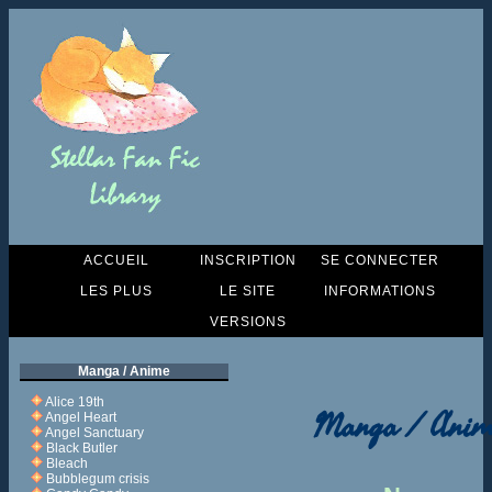
ACCUEIL
INSCRIPTION
SE CONNECTER
LES PLUS
LE SITE
INFORMATIONS
VERSIONS
Manga / Anime
Alice 19th
Manga / Anim
Angel Heart
Angel Sanctuary
Black Butler
Bleach
Bubblegum crisis