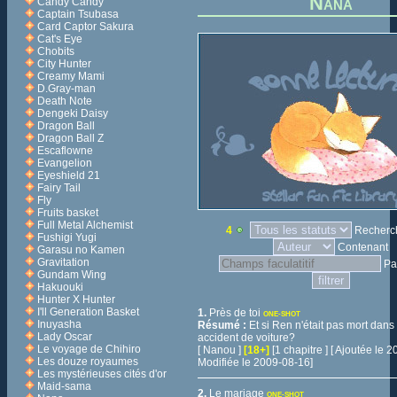
Nana
Candy Candy
Captain Tsubasa
Card Captor Sakura
Cat's Eye
Chobits
City Hunter
Creamy Mami
D.Gray-man
Death Note
Dengeki Daisy
Dragon Ball
Dragon Ball Z
Escaflowne
Evangelion
Eyeshield 21
Fairy Tail
Fly
Fruits basket
Full Metal Alchemist
4
Recherch
Fushigi Yugi
Contenant
Garasu no Kamen
Gravitation
Pa
Gundam Wing
Hakuouki
Hunter X Hunter
I'll Generation Basket
1.
Près de toi
ONE-SHOT
Inuyasha
Résumé :
Et si Ren n'était pas mort dans
Lady Oscar
accident de voiture?
Le voyage de Chihiro
[ Nanou ]
[18+]
[1 chapitre ] [ Ajoutée le
Les douze royaumes
Modifiée le 2009-08-16]
Les mystérieuses cités d'or
Maid-sama
2.
Le mariage
ONE-SHOT