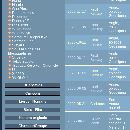
Geostigma
Nana
Naruto
Angie,
One Piece
Final
2020-11-17
episode
Paradise Kiss
Fantasy
Geostigma
Pokémon
Ranma 1/2
Angie,
Final
Red River
2020-11-05
episode
Fantasy
Sailor Moon
Geostigma
Saint Seiya
Samouraï Deeper Kyo
Angie,
Final
Shaman King
2020-10-22
episode
Fantasy
Slayers
Geostigma
Sous le signe des
Mousquetaires
Angie,
Final
St Seiya
2020-08-11
episode
Fantasy
Tokyo Babylon
Geostigma
Tsubasa Réservoir Chronicle
Angie,
Utena
Final
2020-07-09
episode
X-1999
Fantasy
Geostigma
Yu-Gi-Oh!
Angie,
BD/Comics
Final
2020-06-08
episode
Fantasy
Geostigma
Cartoons
Son
Livres - Romans
2020-05-21
Cartoons
Amour
pour elle
Série - Film
Deux
Histoire originale
Sailor
mondes
2019-08-31
Moon
confondus
Chanteur/Groupe
(version 1)