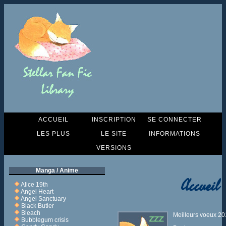
ACCUEIL
INSCRIPTION
SE CONNECTER
LES PLUS
LE SITE
INFORMATIONS
VERSIONS
Manga / Anime
Accueil
Alice 19th
Angel Heart
Angel Sanctuary
Black Butler
Bleach
Meilleurs voeux 2
Bubblegum crisis