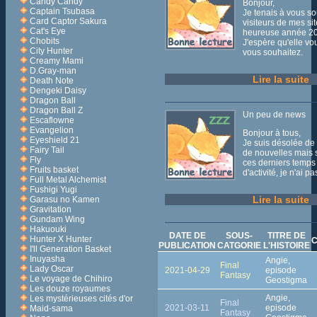
Candy Candy
Bonjour,
Captain Tsubasa
Je tenais à vous so
Card Captor Sakura
visiteurs de mes si
Cat's Eye
heureuse année 2
Chobits
J'espère qu'elle vo
City Hunter
vous souhaitez.
Creamy Mami
D.Gray-man
Lire la suite
Death Note
Dengeki Daisy
Dragon Ball
Dragon Ball Z
Un peu de news
Escaflowne
Evangelion
Bonjour à tous,
Eyeshield 21
Je suis désolée de
Fairy Tail
de nouvelles mais
Fly
ces derniers temps
Fruits basket
d'activité, je n'ai 
Full Metal Alchemist
Fushigi Yugi
Lire la suite
Garasu no Kamen
Gravitation
Gundam Wing
Hakuouki
DATE DE
SOUS-
TITRE DE
Hunter X Hunter
C
PUBLICATION
CATGORIE
L'HISTOIRE
I'll Generation Basket
Inuyasha
Angie,
Final
Lady Oscar
2021-04-29
episode
Fantasy
Le voyage de Chihiro
Geostigma
Les douze royaumes
Angie,
Les mystérieuses cités d'or
Final
2021-03-11
episode
Maid-sama
Fantasy