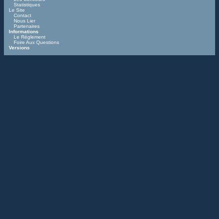
Statistiques
Le Site
Contact
Nous Lier
Partenaires
Informations
Le Réglement
Foire Aux Questions
Versions