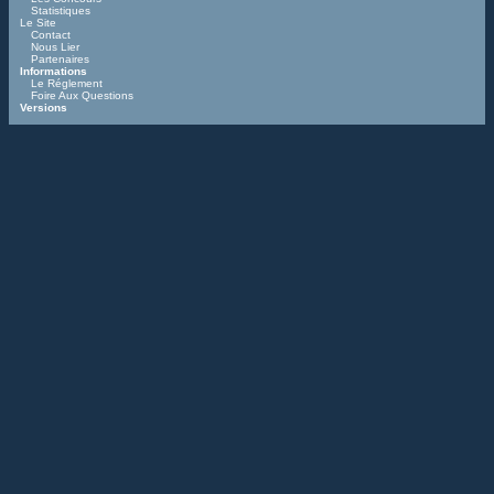
Statistiques
Le Site
Contact
Nous Lier
Partenaires
Informations
Le Réglement
Foire Aux Questions
Versions