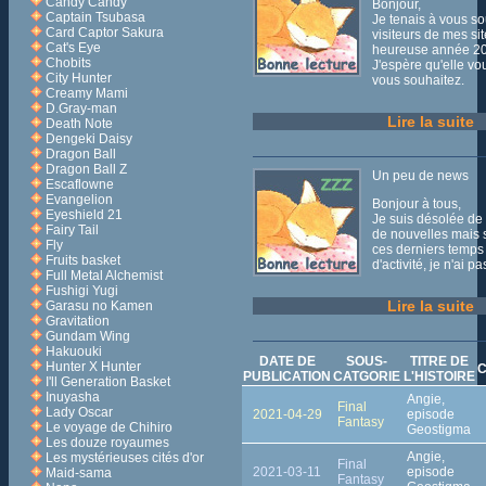
Candy Candy
Bonjour,
Captain Tsubasa
Je tenais à vous so
Card Captor Sakura
visiteurs de mes si
Cat's Eye
heureuse année 2
Chobits
J'espère qu'elle vo
City Hunter
vous souhaitez.
Creamy Mami
D.Gray-man
Lire la suite
Death Note
Dengeki Daisy
Dragon Ball
Dragon Ball Z
Un peu de news
Escaflowne
Evangelion
Bonjour à tous,
Eyeshield 21
Je suis désolée de
Fairy Tail
de nouvelles mais
Fly
ces derniers temps
Fruits basket
d'activité, je n'ai 
Full Metal Alchemist
Fushigi Yugi
Lire la suite
Garasu no Kamen
Gravitation
Gundam Wing
Hakuouki
DATE DE
SOUS-
TITRE DE
Hunter X Hunter
C
PUBLICATION
CATGORIE
L'HISTOIRE
I'll Generation Basket
Inuyasha
Angie,
Final
Lady Oscar
2021-04-29
episode
Fantasy
Le voyage de Chihiro
Geostigma
Les douze royaumes
Angie,
Les mystérieuses cités d'or
Final
2021-03-11
episode
Maid-sama
Fantasy