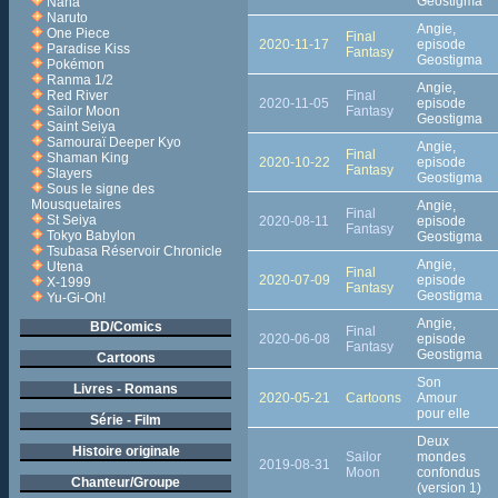
Geostigma
Nana
Naruto
Angie,
One Piece
Final
2020-11-17
episode
Paradise Kiss
Fantasy
Geostigma
Pokémon
Ranma 1/2
Angie,
Final
Red River
2020-11-05
episode
Fantasy
Sailor Moon
Geostigma
Saint Seiya
Samouraï Deeper Kyo
Angie,
Final
Shaman King
2020-10-22
episode
Fantasy
Slayers
Geostigma
Sous le signe des
Mousquetaires
Angie,
Final
St Seiya
2020-08-11
episode
Fantasy
Tokyo Babylon
Geostigma
Tsubasa Réservoir Chronicle
Angie,
Utena
Final
2020-07-09
episode
X-1999
Fantasy
Geostigma
Yu-Gi-Oh!
Angie,
BD/Comics
Final
2020-06-08
episode
Fantasy
Geostigma
Cartoons
Son
Livres - Romans
2020-05-21
Cartoons
Amour
pour elle
Série - Film
Deux
Histoire originale
Sailor
mondes
2019-08-31
Moon
confondus
Chanteur/Groupe
(version 1)