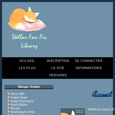
ACCUEIL
INSCRIPTION
SE CONNECTER
LES PLUS
LE SITE
INFORMATIONS
VERSIONS
Manga / Anime
Accueil
Alice 19th
Angel Heart
Angel Sanctuary
Black Butler
Bleach
Meilleurs voeux 2
Bubblegum crisis