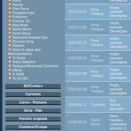
Geostigma
Nana
Naruto
Angie,
One Piece
Final
2020-11-17
episode
Paradise Kiss
Fantasy
Geostigma
Pokémon
Ranma 1/2
Angie,
Final
Red River
2020-11-05
episode
Fantasy
Sailor Moon
Geostigma
Saint Seiya
Samouraï Deeper Kyo
Angie,
Final
Shaman King
2020-10-22
episode
Fantasy
Slayers
Geostigma
Sous le signe des
Mousquetaires
Angie,
Final
St Seiya
2020-08-11
episode
Fantasy
Tokyo Babylon
Geostigma
Tsubasa Réservoir Chronicle
Angie,
Utena
Final
2020-07-09
episode
X-1999
Fantasy
Geostigma
Yu-Gi-Oh!
Angie,
BD/Comics
Final
2020-06-08
episode
Fantasy
Geostigma
Cartoons
Son
Livres - Romans
2020-05-21
Cartoons
Amour
pour elle
Série - Film
Deux
Histoire originale
Sailor
mondes
2019-08-31
Moon
confondus
Chanteur/Groupe
(version 1)