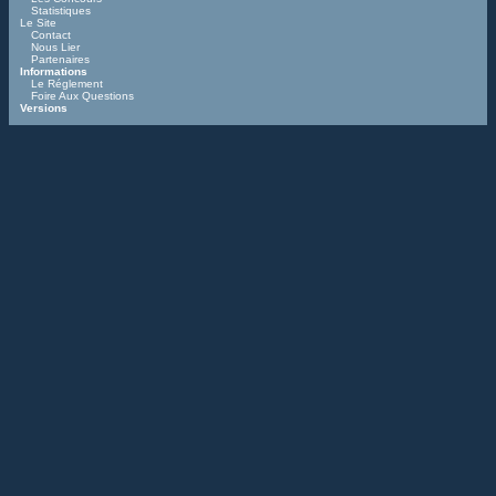
Statistiques
Le Site
Contact
Nous Lier
Partenaires
Informations
Le Réglement
Foire Aux Questions
Versions