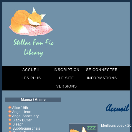
ACCUEIL
INSCRIPTION
SE CONNECTER
LES PLUS
LE SITE
INFORMATIONS
VERSIONS
Manga / Anime
Accueil
Alice 19th
Angel Heart
Angel Sanctuary
Black Butler
Bleach
Meilleurs voeux 2
Bubblegum crisis