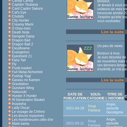
Candy Candy
Bonjour,
Captain Tsubasa
Je tenais à vous so
Card Captor Sakura
visiteurs de mes si
Cat's Eye
heureuse année 2
Chobits
J'espère qu'elle vo
City Hunter
vous souhaitez.
Creamy Mami
D.Gray-man
Lire la suite
Death Note
Dengeki Daisy
Dragon Ball
Dragon Ball Z
Un peu de news
Escaflowne
Evangelion
Bonjour à tous,
Eyeshield 21
Je suis désolée de
Fairy Tail
de nouvelles mais
Fly
ces derniers temps
Fruits basket
d'activité, je n'ai 
Full Metal Alchemist
Fushigi Yugi
Lire la suite
Garasu no Kamen
Gravitation
Gundam Wing
Hakuouki
DATE DE
SOUS-
TITRE DE
Hunter X Hunter
C
PUBLICATION
CATGORIE
L'HISTOIRE
I'll Generation Basket
Inuyasha
Angie,
Final
Lady Oscar
2021-04-29
episode
Fantasy
Le voyage de Chihiro
Geostigma
Les douze royaumes
Angie,
Les mystérieuses cités d'or
Final
2021-03-11
episode
Maid-sama
Fantasy